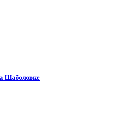
е
на Шаболовке