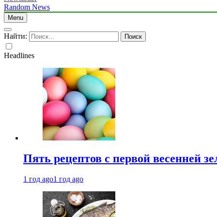
Random News
Menu
Найти:
Headlines
Пять рецептов с первой весенней зе
1 год ago
1 год ago