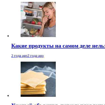
Какие продукты на самом деле нель
2 года ago
2 года ago