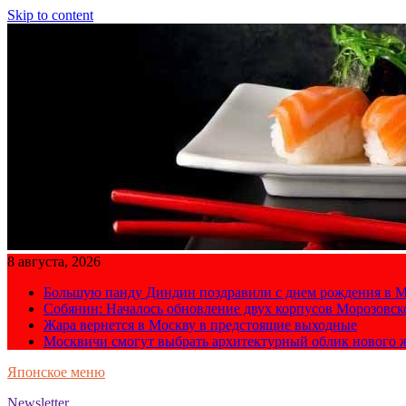
Skip to content
8 августа, 2026
Большую панду Диндин поздравили с днем рождения в М
Собянин: Началось обновление двух корпусов Морозовс
Жара вернется в Москву в предстоящие выходные
Москвичи смогут выбрать архитектурный облик нового 
Японское меню
Newsletter