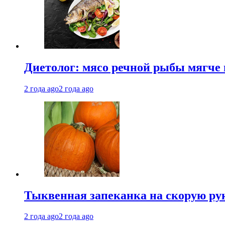
Диетолог: мясо речной рыбы мягче 
2 года ago
2 года ago
Тыквенная запеканка на скорую ру
2 года ago
2 года ago