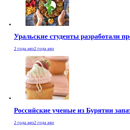
Уральские студенты разработали п
2 года ago
2 года ago
Российские ученые из Бурятии запа
2 года ago
2 года ago