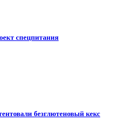
роект спецпитания
тентовали безглютеновый кекс