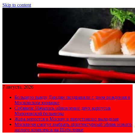
Skip to content
7 августа, 2026
Большую панду Диндин поздравили с днем рождения в
Московском зоопарке
Собянин: Началось обновление двух корпусов
Морозовской больницы
Жара вернется в Москву в предстоящие выходные
Москвичи смогут выбрать архитектурный облик нового
жилого комплекса на Шаболовке