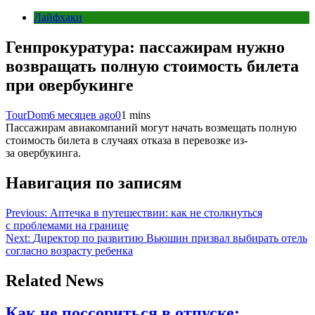
Лайфхаки
Генпрокуратура: пассажирам нужно
возвращать полную стоимость билета
при овербукинге
TourDom
6 месяцев ago
0
1 mins
Пассажирам авиакомпаний могут начать возмещать полную
стоимость билета в случаях отказа в перевозке из-
за овербукинга.
Навигация по записям
Previous:
Аптечка в путешествии: как не столкнуться
с проблемами на границе
Next:
Директор по развитию Вьюшин призвал выбирать отель
согласно возрасту ребенка
Related News
Как не поссориться в отпуске: