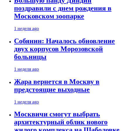
Большую панду Диндин
поздравили с днем рождения в
Московском зоопарке
1 неделя ago
Собянин: Началось обновление
двух корпусов Морозовской
больницы
1 неделя ago
Жара вернется в Москву в
предстоящие выходные
1 неделя ago
Москвичи смогут выбрать
архитектурный облик нового
жилого комплекса на Шаболовке