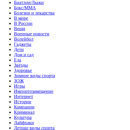
Биатлон/Лыжи
Бокс/MMA
Болезни и лекарства
В мире
В России
Вещи
Военные новости
Волейбол
Гаджеты
Дети
Дом и сад
Еда
Звёзды
Здоровье
Зимние виды спорта
ЗОЖ
Игры
Импортозамещение
Интернет
Истории
Компании
Криминал
Культура
Лайфхаки
Летние виды спорта