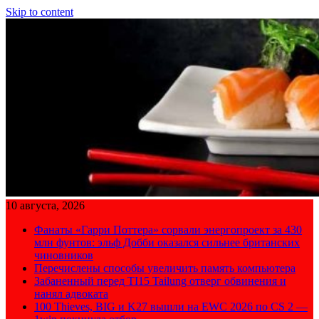
Skip to content
10 августа, 2026
Фанаты «Гарри Поттера» сорвали энергопроект за 430
млн фунтов: эльф Добби оказался сильнее британских
чиновников
Перечислены способы увеличить память компьютера
Забаненный перед TI15 Tailung отверг обвинения и
нанял адвоката
100 Thieves, BIG и K27 вышли на EWC 2026 по CS 2 —