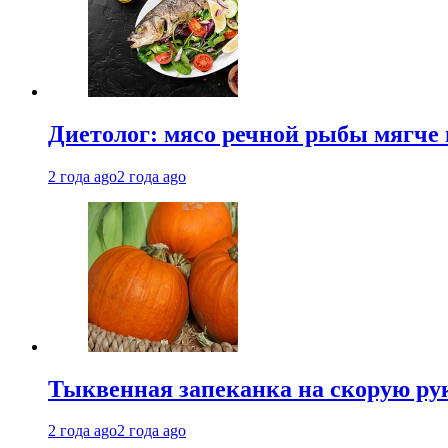
Диетолог: мясо речной рыбы мягче 
2 года ago
2 года ago
Тыквенная запеканка на скорую ру
2 года ago
2 года ago