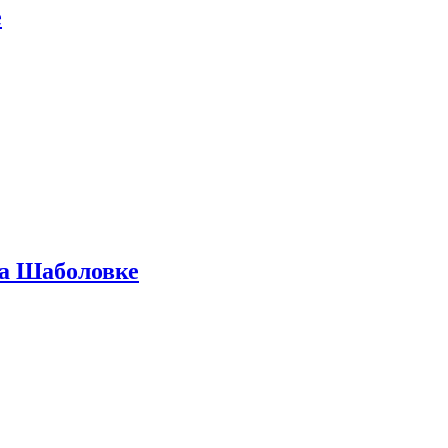
е
на Шаболовке