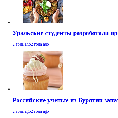
Уральские студенты разработали п
2 года ago
2 года ago
Российские ученые из Бурятии запа
2 года ago
2 года ago