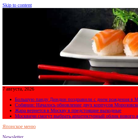
Skip to content
7 августа, 2026
Большую панду Диндин поздравили с днем рождения в М
Собянин: Началось обновление двух корпусов Морозовс
Жара вернется в Москву в предстоящие выходные
Москвичи смогут выбрать архитектурный облик нового 
Японское меню
Newsletter