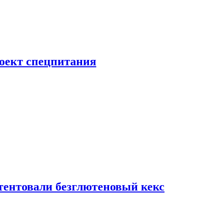
роект спецпитания
тентовали безглютеновый кекс