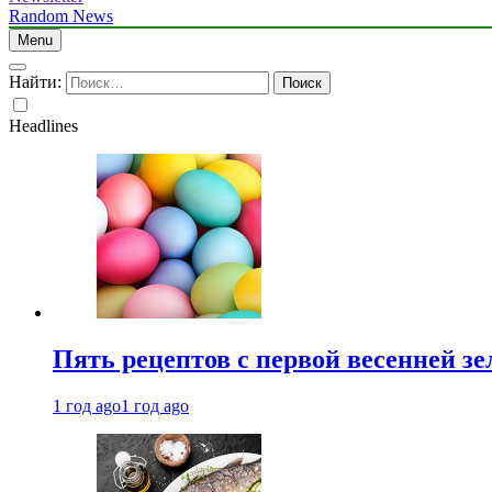
Random News
Menu
Найти:
Headlines
Пять рецептов с первой весенней зе
1 год ago
1 год ago