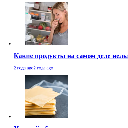
Какие продукты на самом деле нель
2 года ago
2 года ago