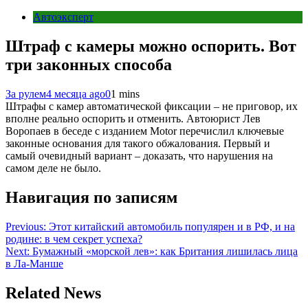
Автоэксперт
Штраф с камеры можно оспорить. Вот
три законных способа
За рулем
4 месяца ago
0
1 mins
Штрафы с камер автоматической фиксации – не приговор, их
вполне реально оспорить и отменить. Автоюрист Лев
Воропаев в беседе с изданием Motor перечислил ключевые
законные основания для такого обжалования. Первый и
самый очевидный вариант – доказать, что нарушения на
самом деле не было.
Навигация по записям
Previous:
Этот китайский автомобиль популярен и в РФ, и на
родине: в чем секрет успеха?
Next:
Бумажный «морской лев»: как Британия лишилась лица
в Ла-Манше
Related News