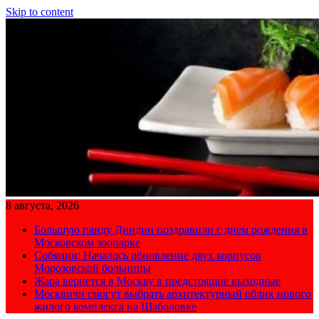
Skip to content
8 августа, 2026
Большую панду Диндин поздравили с днем рождения в
Московском зоопарке
Собянин: Началось обновление двух корпусов
Морозовской больницы
Жара вернется в Москву в предстоящие выходные
Москвичи смогут выбрать архитектурный облик нового
жилого комплекса на Шаболовке