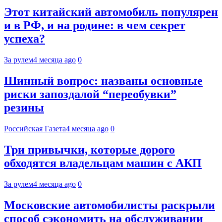
Этот китайский автомобиль популярен
и в РФ, и на родине: в чем секрет
успеха?
За рулем
4 месяца ago
0
Шинный вопрос: названы основные
риски запоздалой “переобувки”
резины
Российская Газета
4 месяца ago
0
Три привычки, которые дорого
обходятся владельцам машин с АКП
За рулем
4 месяца ago
0
Московские автомобилисты раскрыли
способ сэкономить на обслуживании