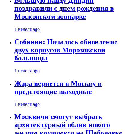
Большую панду Диндин
поздравили с днем рождения в
Московском зоопарке
1 неделя ago
Собянин: Началось обновление
двух корпусов Морозовской
больницы
1 неделя ago
Жара вернется в Москву в
предстоящие выходные
1 неделя ago
Москвичи смогут выбрать
архитектурный облик нового
жилого комплекса на Шаболовке