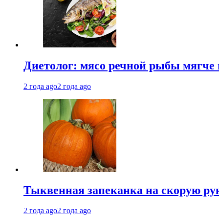
Диетолог: мясо речной рыбы мягче 
2 года ago
2 года ago
Тыквенная запеканка на скорую ру
2 года ago
2 года ago