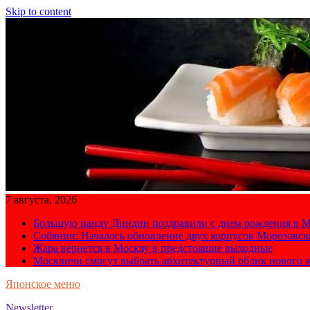
Skip to content
7 августа, 2026
Большую панду Диндин поздравили с днем рождения в М
Собянин: Началось обновление двух корпусов Морозовс
Жара вернется в Москву в предстоящие выходные
Москвичи смогут выбрать архитектурный облик нового 
Японское меню
Newsletter