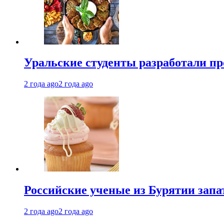
Уральские студенты разработали п
2 года ago
2 года ago
Российские ученые из Бурятии запа
2 года ago
2 года ago