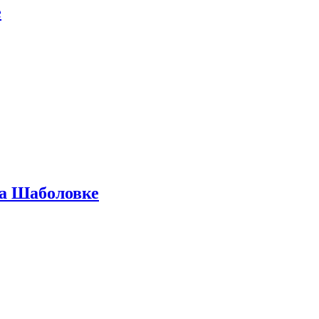
е
на Шаболовке