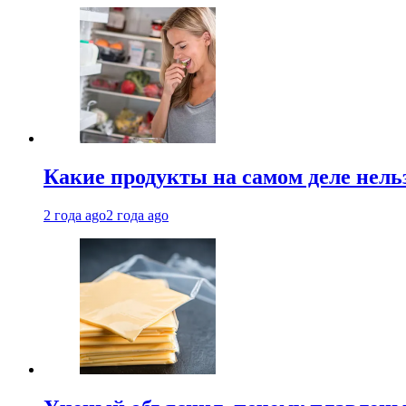
Какие продукты на самом деле нель
2 года ago
2 года ago