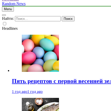
Random News
Menu
Найти:
Headlines
Пять рецептов с первой весенней зе
1 год ago
1 год ago