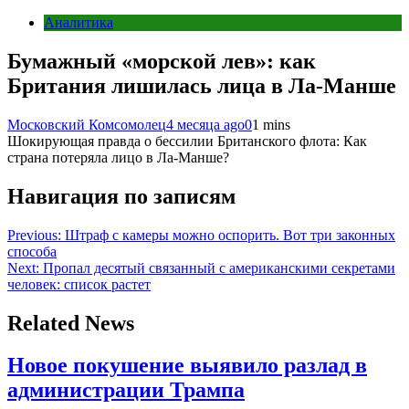
Аналитика
Бумажный «морской лев»: как
Британия лишилась лица в Ла-Манше
Московский Комсомолец
4 месяца ago
0
1 mins
Шокирующая правда о бессилии Британского флота: Как
страна потеряла лицо в Ла-Манше?
Навигация по записям
Previous:
Штраф с камеры можно оспорить. Вот три законных
способа
Next:
Пропал десятый связанный с американскими секретами
человек: список растет
Related News
Новое покушение выявило разлад в
администрации Трампа