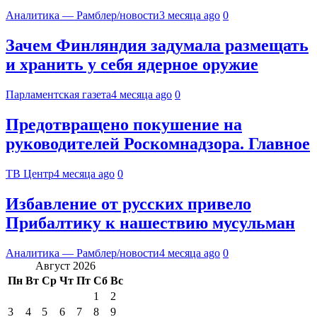
Аналитика — Рамблер/новости
3 месяца ago
0
Зачем Финляндия задумала размещать
и хранить у себя ядерное оружие
Парламентская газета
4 месяца ago
0
Предотвращено покушение на
руководителей Роскомнадзора. Главное
ТВ Центр
4 месяца ago
0
Избавление от русских привело
Прибалтику к нашествию мусульман
Аналитика — Рамблер/новости
4 месяца ago
0
Август 2026
Пн
Вт
Ср
Чт
Пт
Сб
Вс
1
2
3
4
5
6
7
8
9