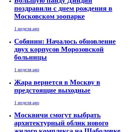
Большую панду Диндин
поздравили с днем рождения в
Московском зоопарке
1 неделя ago
Собянин: Началось обновление
двух корпусов Морозовской
больницы
1 неделя ago
Жара вернется в Москву в
предстоящие выходные
1 неделя ago
Москвичи смогут выбрать
архитектурный облик нового
жилого комплекса на Шаболовке