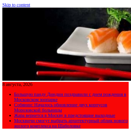
Skip to content
8 августа, 2026
Большую панду Диндин поздравили с днем рождения в
Московском зоопарке
Собянин: Началось обновление двух корпусов
Морозовской больницы
Жара вернется в Москву в предстоящие выходные
Москвичи смогут выбрать архитектурный облик нового
жилого комплекса на Шаболовке