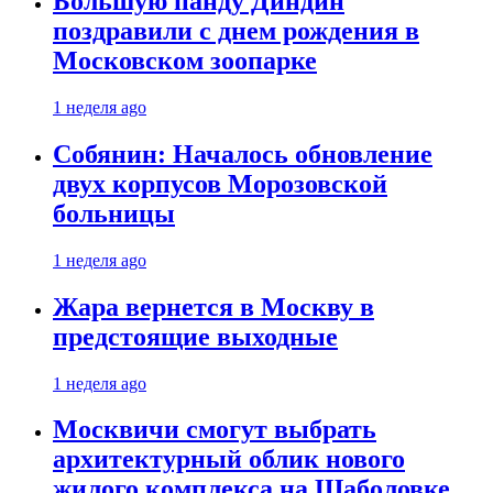
Большую панду Диндин
поздравили с днем рождения в
Московском зоопарке
1 неделя ago
Собянин: Началось обновление
двух корпусов Морозовской
больницы
1 неделя ago
Жара вернется в Москву в
предстоящие выходные
1 неделя ago
Москвичи смогут выбрать
архитектурный облик нового
жилого комплекса на Шаболовке