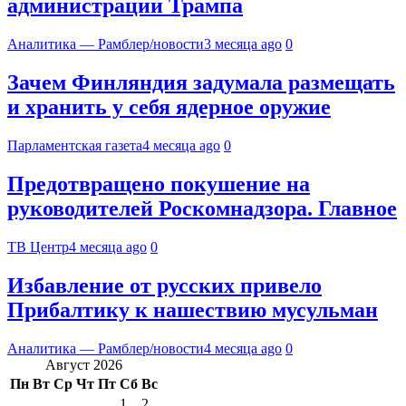
администрации Трампа
Аналитика — Рамблер/новости
3 месяца ago
0
Зачем Финляндия задумала размещать
и хранить у себя ядерное оружие
Парламентская газета
4 месяца ago
0
Предотвращено покушение на
руководителей Роскомнадзора. Главное
ТВ Центр
4 месяца ago
0
Избавление от русских привело
Прибалтику к нашествию мусульман
Аналитика — Рамблер/новости
4 месяца ago
0
Август 2026
Пн
Вт
Ср
Чт
Пт
Сб
Вс
1
2