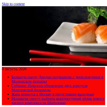
Skip to content
8 августа, 2026
Большую панду Диндин поздравили с днем рождения в
Московском зоопарке
Собянин: Началось обновление двух корпусов
Морозовской больницы
Жара вернется в Москву в предстоящие выходные
Москвичи смогут выбрать архитектурный облик нового
жилого комплекса на Шаболовке