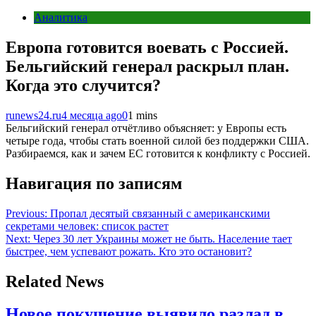
Аналитика
Европа готовится воевать с Россией.
Бельгийский генерал раскрыл план.
Когда это случится?
runews24.ru
4 месяца ago
0
1 mins
Бельгийский генерал отчётливо объясняет: у Европы есть
четыре года, чтобы стать военной силой без поддержки США.
Разбираемся, как и зачем ЕС готовится к конфликту с Россией.
Навигация по записям
Previous:
Пропал десятый связанный с американскими
секретами человек: список растет
Next:
Через 30 лет Украины может не быть. Население тает
быстрее, чем успевают рожать. Кто это остановит?
Related News
Новое покушение выявило разлад в