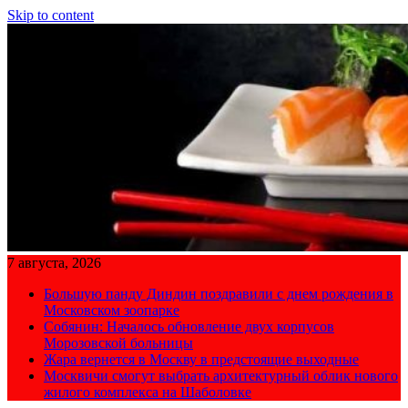
Skip to content
7 августа, 2026
Большую панду Диндин поздравили с днем рождения в
Московском зоопарке
Собянин: Началось обновление двух корпусов
Морозовской больницы
Жара вернется в Москву в предстоящие выходные
Москвичи смогут выбрать архитектурный облик нового
жилого комплекса на Шаболовке