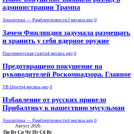
администрации Трампа
Аналитика — Рамблер/новости
3 месяца ago
0
Зачем Финляндия задумала размещать
и хранить у себя ядерное оружие
Парламентская газета
4 месяца ago
0
Предотвращено покушение на
руководителей Роскомнадзора. Главное
ТВ Центр
4 месяца ago
0
Избавление от русских привело
Прибалтику к нашествию мусульман
Аналитика — Рамблер/новости
4 месяца ago
0
Август 2026
Пн
Вт
Ср
Чт
Пт
Сб
Вс