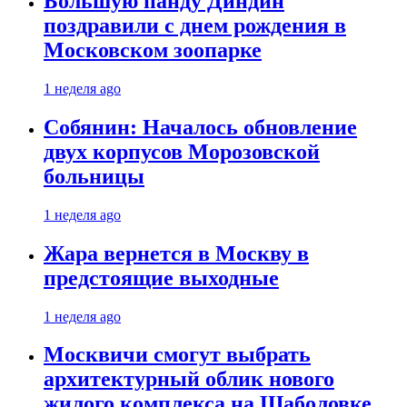
Большую панду Диндин
поздравили с днем рождения в
Московском зоопарке
1 неделя ago
Собянин: Началось обновление
двух корпусов Морозовской
больницы
1 неделя ago
Жара вернется в Москву в
предстоящие выходные
1 неделя ago
Москвичи смогут выбрать
архитектурный облик нового
жилого комплекса на Шаболовке