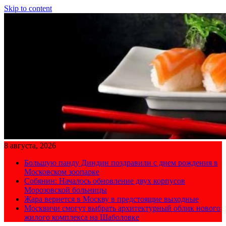
Skip to content
8 августа, 2026
Большую панду Диндин поздравили с днем рождения в
Московском зоопарке
Собянин: Началось обновление двух корпусов
Морозовской больницы
Жара вернется в Москву в предстоящие выходные
Москвичи смогут выбрать архитектурный облик нового
жилого комплекса на Шаболовке