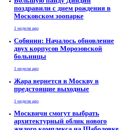
Большую панду Диндин
поздравили с днем рождения в
Московском зоопарке
1 неделя ago
Собянин: Началось обновление
двух корпусов Морозовской
больницы
1 неделя ago
Жара вернется в Москву в
предстоящие выходные
1 неделя ago
Москвичи смогут выбрать
архитектурный облик нового
жилого комплекса на Шаболовке