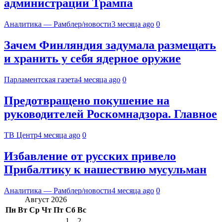
администрации Трампа
Аналитика — Рамблер/новости
3 месяца ago
0
Зачем Финляндия задумала размещать
и хранить у себя ядерное оружие
Парламентская газета
4 месяца ago
0
Предотвращено покушение на
руководителей Роскомнадзора. Главное
ТВ Центр
4 месяца ago
0
Избавление от русских привело
Прибалтику к нашествию мусульман
Аналитика — Рамблер/новости
4 месяца ago
0
Август 2026
Пн
Вт
Ср
Чт
Пт
Сб
Вс
1
2