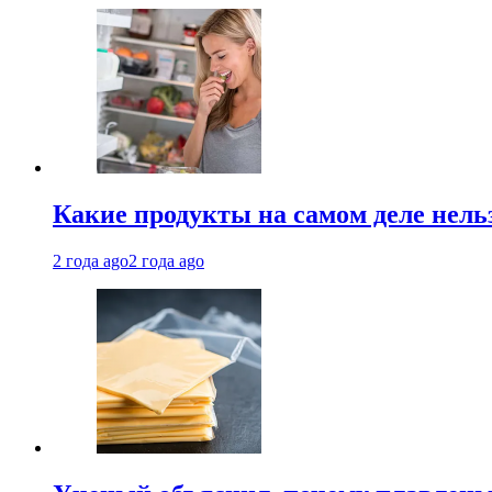
Какие продукты на самом деле нель
2 года ago
2 года ago