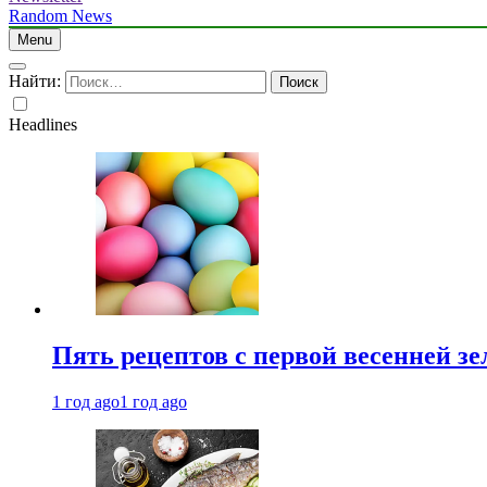
Random News
Menu
Найти:
Headlines
Пять рецептов с первой весенней зе
1 год ago
1 год ago