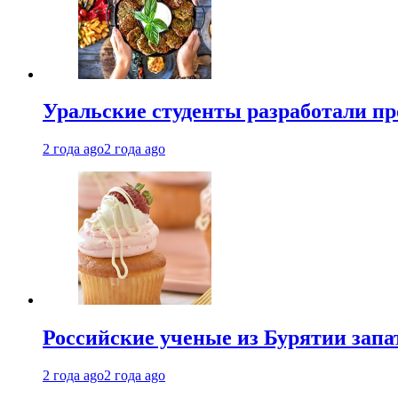
Уральские студенты разработали п
2 года ago
2 года ago
Российские ученые из Бурятии запа
2 года ago
2 года ago