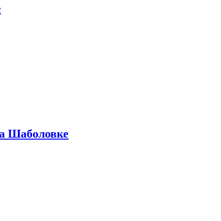
е
на Шаболовке