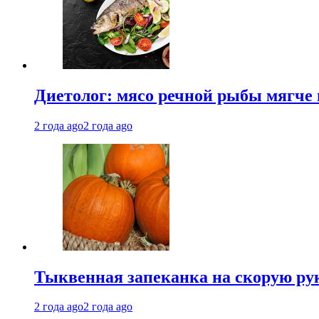
Диетолог: мясо речной рыбы мягче 
2 года ago
2 года ago
Тыквенная запеканка на скорую ру
2 года ago
2 года ago