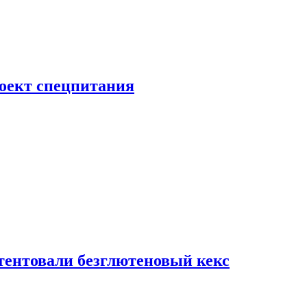
роект спецпитания
тентовали безглютеновый кекс