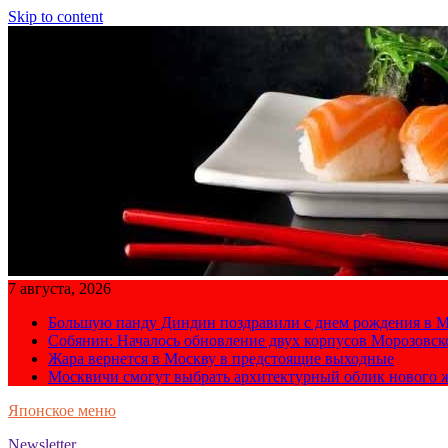
Skip to content
7 августа, 2026
Большую панду Диндин поздравили с днем рождения в М
Собянин: Началось обновление двух корпусов Морозовс
Жара вернется в Москву в предстоящие выходные
Москвичи смогут выбрать архитектурный облик нового 
Японское меню
Newsletter