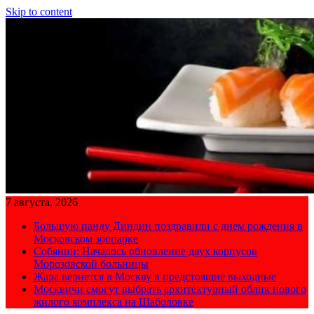
Skip to content
7 августа, 2026
Большую панду Диндин поздравили с днем рождения в
Московском зоопарке
Собянин: Началось обновление двух корпусов
Морозовской больницы
Жара вернется в Москву в предстоящие выходные
Москвичи смогут выбрать архитектурный облик нового
жилого комплекса на Шаболовке