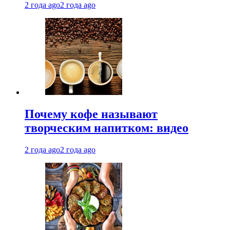
2 года ago
2 года ago
Почему кофе называют
творческим напитком: видео
2 года ago
2 года ago