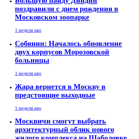
Большую панду Диндин
поздравили с днем рождения в
Московском зоопарке
1 неделя ago
Собянин: Началось обновление
двух корпусов Морозовской
больницы
1 неделя ago
Жара вернется в Москву в
предстоящие выходные
1 неделя ago
Москвичи смогут выбрать
архитектурный облик нового
жилого комплекса на Шаболовке