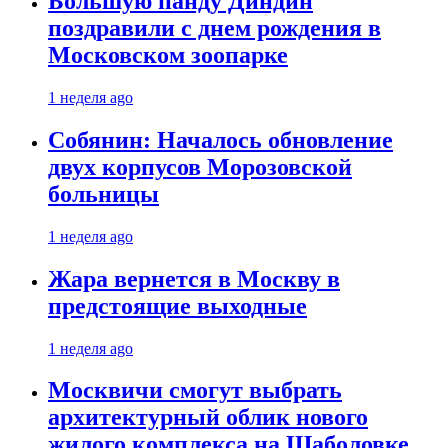
Большую панду Диндин
поздравили с днем рождения в
Московском зоопарке
1 неделя ago
Собянин: Началось обновление
двух корпусов Морозовской
больницы
1 неделя ago
Жара вернется в Москву в
предстоящие выходные
1 неделя ago
Москвичи смогут выбрать
архитектурный облик нового
жилого комплекса на Шаболовке