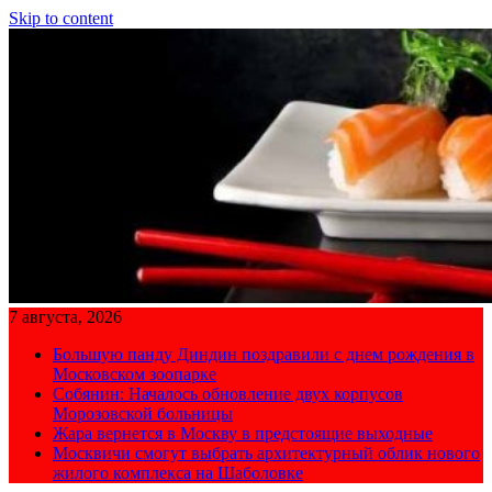
Skip to content
7 августа, 2026
Большую панду Диндин поздравили с днем рождения в
Московском зоопарке
Собянин: Началось обновление двух корпусов
Морозовской больницы
Жара вернется в Москву в предстоящие выходные
Москвичи смогут выбрать архитектурный облик нового
жилого комплекса на Шаболовке