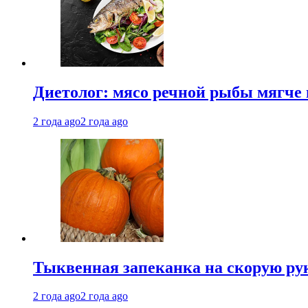
Диетолог: мясо речной рыбы мягче 
2 года ago
2 года ago
Тыквенная запеканка на скорую ру
2 года ago
2 года ago