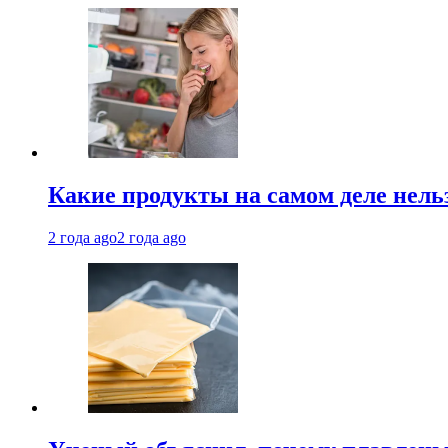
Какие продукты на самом деле нель
2 года ago
2 года ago