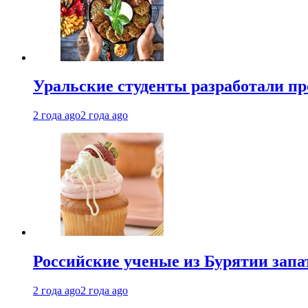
Уральские студенты разработали п
2 года ago
2 года ago
Российские ученые из Бурятии запа
2 года ago
2 года ago