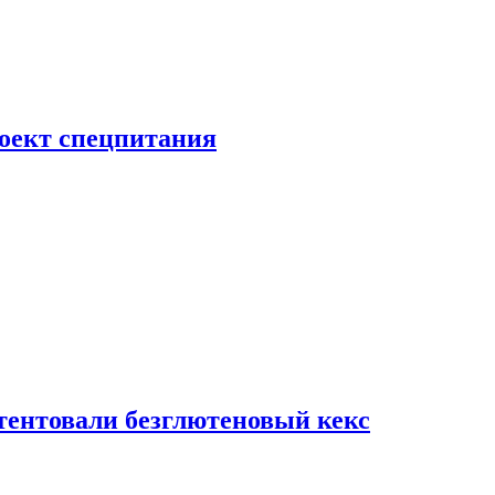
роект спецпитания
тентовали безглютеновый кекс