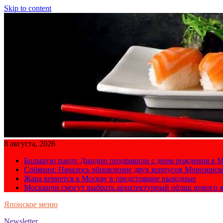
Skip to content
8 августа, 2026
Большую панду Диндин поздравили с днем рождения в М
Собянин: Началось обновление двух корпусов Морозовс
Жара вернется в Москву в предстоящие выходные
Москвичи смогут выбрать архитектурный облик нового 
Японское меню
Newsletter