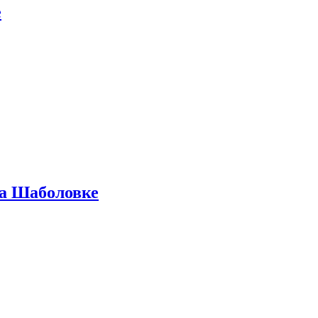
е
на Шаболовке