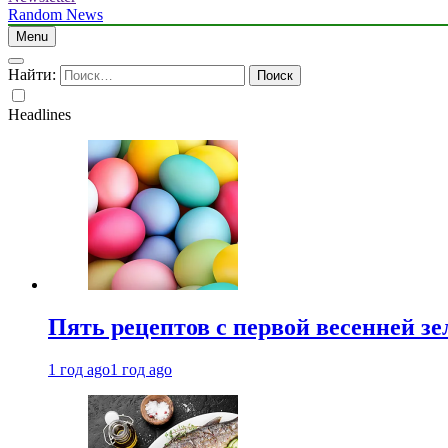
Random News
Menu
Найти:
Headlines
Пять рецептов с первой весенней зе
1 год ago
1 год ago