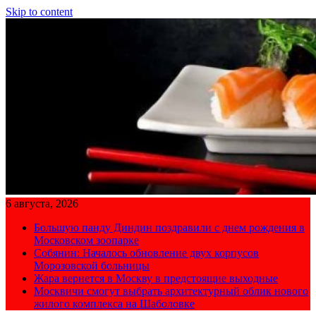
Skip to content
6 августа, 2026
Большую панду Диндин поздравили с днем рождения в
Московском зоопарке
Собянин: Началось обновление двух корпусов
Морозовской больницы
Жара вернется в Москву в предстоящие выходные
Москвичи смогут выбрать архитектурный облик нового
жилого комплекса на Шаболовке