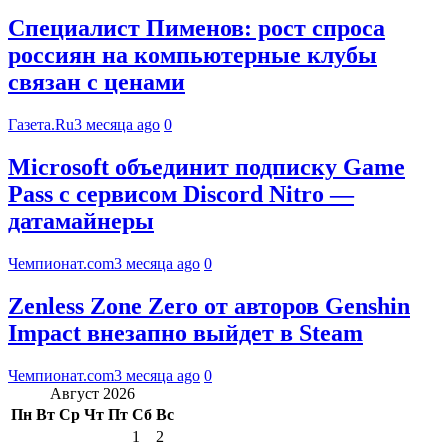
Специалист Пименов: рост спроса
россиян на компьютерные клубы
связан с ценами
Газета.Ru
3 месяца ago
0
Microsoft объединит подписку Game
Pass с сервисом Discord Nitro —
датамайнеры
Чемпионат.com
3 месяца ago
0
Zenless Zone Zero от авторов Genshin
Impact внезапно выйдет в Steam
Чемпионат.com
3 месяца ago
0
Август 2026
Пн
Вт
Ср
Чт
Пт
Сб
Вс
1
2