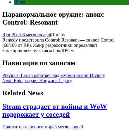
Игры
Паранормальное оружие: анонс
Control: Resonant
Riot Pixels
8 месяцев ago
0
1 mins
Remedy представила Control: Resonant — сиквел Control
(68/100 от RP). Жанр разработчики определяют
как «приключенческая action/RPG».
Навигация по записям
Previous:
Larian работает над жуткой новой Divinity
Next:
Epic раздает Hogwarts Legacy
Related News
Steam страдает от войны и WoW
подорожает у соседей
Навигатор игрового мира
3 месяца ago
0