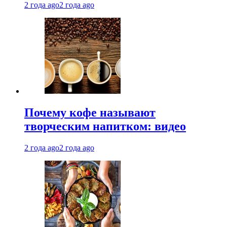
2 года ago
2 года ago
Почему кофе называют
творческим напитком: видео
2 года ago
2 года ago