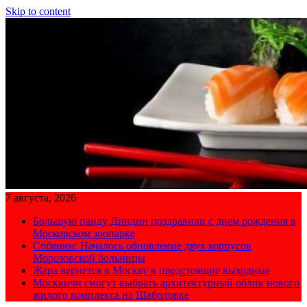
Skip to content
7 августа, 2026
Большую панду Диндин поздравили с днем рождения в
Московском зоопарке
Собянин: Началось обновление двух корпусов
Морозовской больницы
Жара вернется в Москву в предстоящие выходные
Москвичи смогут выбрать архитектурный облик нового
жилого комплекса на Шаболовке