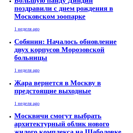
Большую панду Диндин
поздравили с днем рождения в
Московском зоопарке
1 неделя ago
Собянин: Началось обновление
двух корпусов Морозовской
больницы
1 неделя ago
Жара вернется в Москву в
предстоящие выходные
1 неделя ago
Москвичи смогут выбрать
архитектурный облик нового
жилого комплекса на Шаболовке