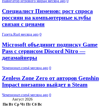
Навигатор игрового мира
4 месяца ago
0
Специалист Пименов: рост спроса
россиян на компьютерные клубы
связан с ценами
Газета.Ru
4 месяца ago
0
Microsoft объединит подписку Game
Pass с сервисом Discord Nitro —
датамайнеры
Чемпионат.com
4 месяца ago
0
Zenless Zone Zero от авторов Genshin
Impact внезапно выйдет в Steam
Чемпионат.com
4 месяца ago
0
Август 2026
Пн
Вт
Ср
Чт
Пт
Сб
Вс