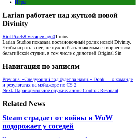
Игры
Larian работает над жуткой новой
Divinity
Riot Pixels
8 месяцев ago
0
1 mins
Larian Studios показала постановочный ролик новой Divinity.
Чтобы играть в нее, не нужно быть знакомым с творчеством
бельгийской студии, в том числе с дилогией Original Sin.
Навигация по записям
Previous:
«Следующий год будет за нами!» Donk — о команде
и результатах на мэйджоре по CS 2
Next:
Паранормальное оружие: анонс Control: Resonant
Related News
Steam страдает от войны и WoW
подорожает у соседей