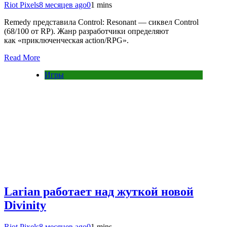
Riot Pixels
8 месяцев ago
0
1 mins
Remedy представила Control: Resonant — сиквел Control
(68/100 от RP). Жанр разработчики определяют
как «приключенческая action/RPG».
Read More
Игры
Larian работает над жуткой новой
Divinity
Riot Pixels
8 месяцев ago
0
1 mins