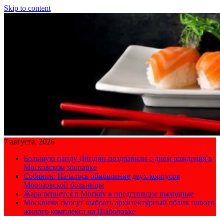
Skip to content
7 августа, 2026
Большую панду Диндин поздравили с днем рождения в
Московском зоопарке
Собянин: Началось обновление двух корпусов
Морозовской больницы
Жара вернется в Москву в предстоящие выходные
Москвичи смогут выбрать архитектурный облик нового
жилого комплекса на Шаболовке