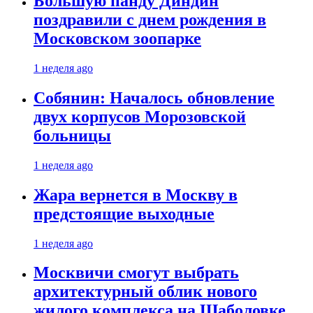
Большую панду Диндин
поздравили с днем рождения в
Московском зоопарке
1 неделя ago
Собянин: Началось обновление
двух корпусов Морозовской
больницы
1 неделя ago
Жара вернется в Москву в
предстоящие выходные
1 неделя ago
Москвичи смогут выбрать
архитектурный облик нового
жилого комплекса на Шаболовке