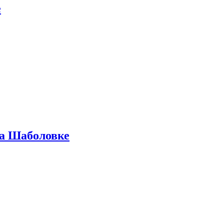
е
на Шаболовке