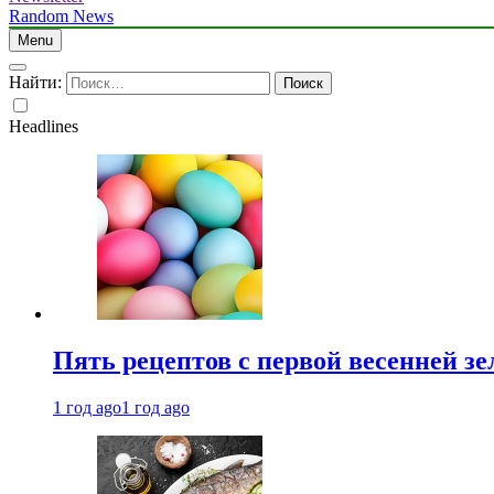
Random News
Menu
Найти:
Headlines
Пять рецептов с первой весенней зе
1 год ago
1 год ago