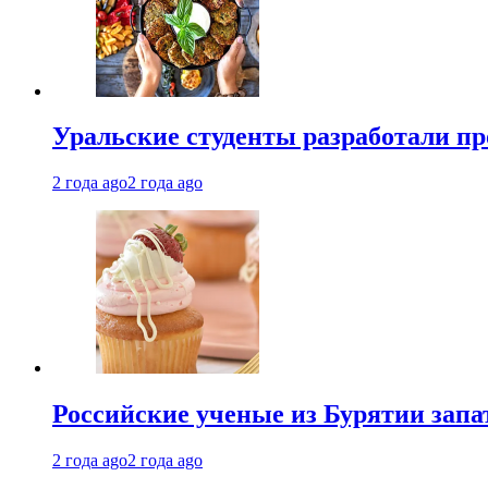
Уральские студенты разработали п
2 года ago
2 года ago
Российские ученые из Бурятии запа
2 года ago
2 года ago