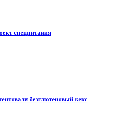
роект спецпитания
тентовали безглютеновый кекс