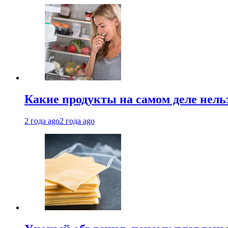
Какие продукты на самом деле нель
2 года ago
2 года ago