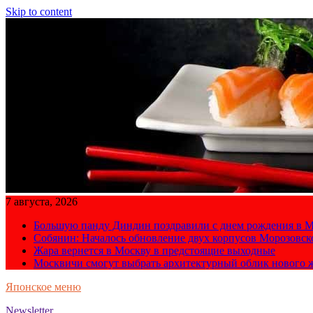
Skip to content
7 августа, 2026
Большую панду Диндин поздравили с днем рождения в М
Собянин: Началось обновление двух корпусов Морозовс
Жара вернется в Москву в предстоящие выходные
Москвичи смогут выбрать архитектурный облик нового 
Японское меню
Newsletter