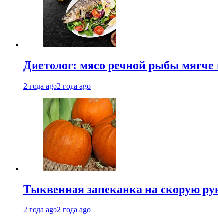
Диетолог: мясо речной рыбы мягче 
2 года ago
2 года ago
Тыквенная запеканка на скорую ру
2 года ago
2 года ago