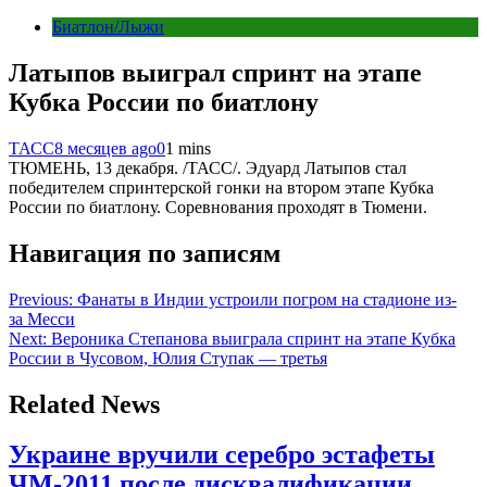
Биатлон/Лыжи
Латыпов выиграл спринт на этапе
Кубка России по биатлону
ТАСС
8 месяцев ago
0
1 mins
ТЮМЕНЬ, 13 декабря. /ТАСС/. Эдуард Латыпов стал
победителем спринтерской гонки на втором этапе Кубка
России по биатлону. Соревнования проходят в Тюмени.
Навигация по записям
Previous:
Фанаты в Индии устроили погром на стадионе из-
за Месси
Next:
Вероника Степанова выиграла спринт на этапе Кубка
России в Чусовом, Юлия Ступак — третья
Related News
Украине вручили серебро эстафеты
ЧМ-2011 после дисквалификации