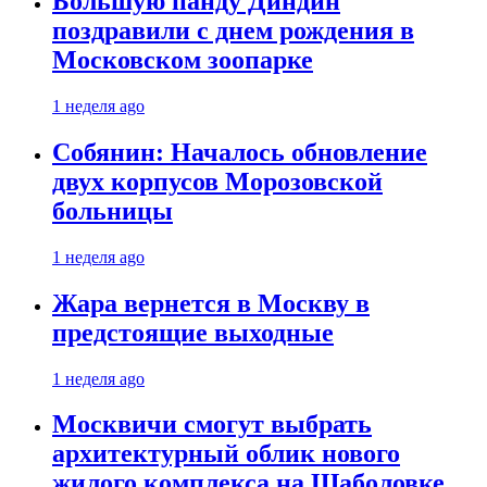
Большую панду Диндин
поздравили с днем рождения в
Московском зоопарке
1 неделя ago
Собянин: Началось обновление
двух корпусов Морозовской
больницы
1 неделя ago
Жара вернется в Москву в
предстоящие выходные
1 неделя ago
Москвичи смогут выбрать
архитектурный облик нового
жилого комплекса на Шаболовке