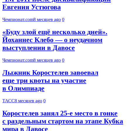
Евгения Устюгова
Чемпионат.com
8 месяцев ago
0
«Буду злой ещё несколько дней».
Йоханнес Клебо — о неудачном
выступлении в Давосе
Чемпионат.com
8 месяцев ago
0
Лыжник Коростелев завоевал
еще три квоты на участие
в Олимпиаде
ТАСС
8 месяцев ago
0
Коростелев занял 25‑е место в гонке
с раздельным стартом на этапе Кубка
мира в Давосе