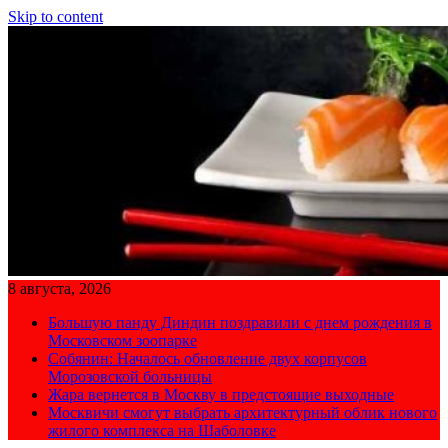
Skip to content
8 августа, 2026
Большую панду Диндин поздравили с днем рождения в
Московском зоопарке
Собянин: Началось обновление двух корпусов
Морозовской больницы
Жара вернется в Москву в предстоящие выходные
Москвичи смогут выбрать архитектурный облик нового
жилого комплекса на Шаболовке