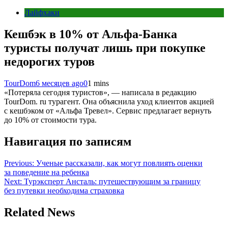
Лайфхаки
Кешбэк в 10% от Альфа-Банка
туристы получат лишь при покупке
недорогих туров
TourDom
6 месяцев ago
0
1 mins
«Потеряла сегодня туристов», — написала в редакцию
TourDom. ru турагент. Она объяснила уход клиентов акцией
с кешбэком от «Альфа Тревел». Сервис предлагает вернуть
до 10% от стоимости тура.
Навигация по записям
Previous:
Ученые рассказали, как могут повлиять оценки
за поведение на ребенка
Next:
Турэксперт Ансталь: путешествующим за границу
без путевки необходима страховка
Related News