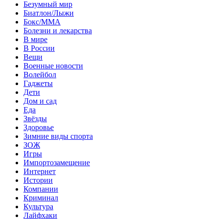
Безумный мир
Биатлон/Лыжи
Бокс/MMA
Болезни и лекарства
В мире
В России
Вещи
Военные новости
Волейбол
Гаджеты
Дети
Дом и сад
Еда
Звёзды
Здоровье
Зимние виды спорта
ЗОЖ
Игры
Импортозамещение
Интернет
Истории
Компании
Криминал
Культура
Лайфхаки