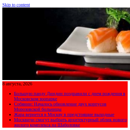
Skip to content
8 августа, 2026
Большую панду Диндин поздравили с днем рождения в
Московском зоопарке
Собянин: Началось обновление двух корпусов
Морозовской больницы
Жара вернется в Москву в предстоящие выходные
Москвичи смогут выбрать архитектурный облик нового
жилого комплекса на Шаболовке