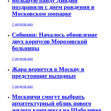
Большую панду Диндин
поздравили с днем рождения в
Московском зоопарке
1 неделя ago
Собянин: Началось обновление
двух корпусов Морозовской
больницы
1 неделя ago
Жара вернется в Москву в
предстоящие выходные
1 неделя ago
Москвичи смогут выбрать
архитектурный облик нового
жилого комплекса на Шаболовке