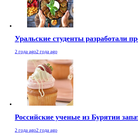
Уральские студенты разработали п
2 года ago
2 года ago
Российские ученые из Бурятии запа
2 года ago
2 года ago