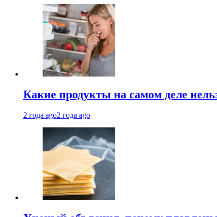
Какие продукты на самом деле нель
2 года ago
2 года ago