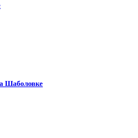
е
на Шаболовке