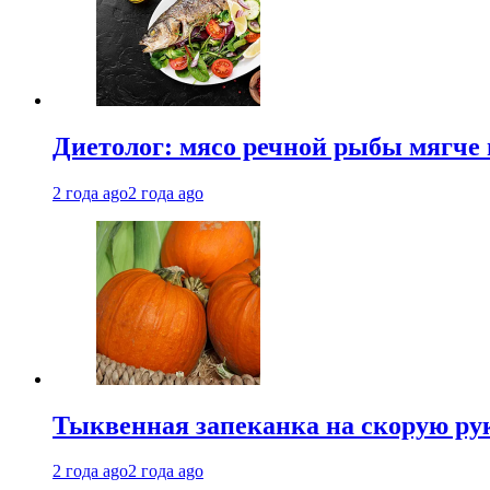
Диетолог: мясо речной рыбы мягче 
2 года ago
2 года ago
Тыквенная запеканка на скорую ру
2 года ago
2 года ago