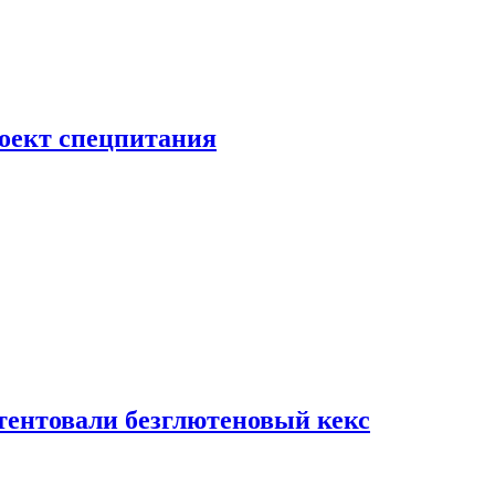
роект спецпитания
тентовали безглютеновый кекс