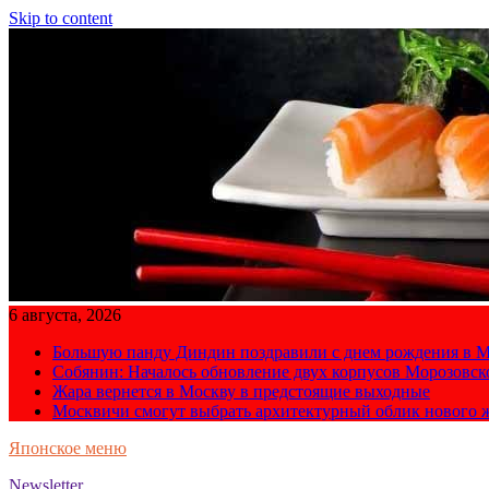
Skip to content
6 августа, 2026
Большую панду Диндин поздравили с днем рождения в М
Собянин: Началось обновление двух корпусов Морозовс
Жара вернется в Москву в предстоящие выходные
Москвичи смогут выбрать архитектурный облик нового 
Японское меню
Newsletter