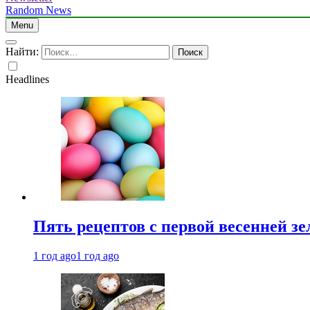
Random News
Menu
Найти:
Headlines
Пять рецептов с первой весенней зе
1 год ago
1 год ago