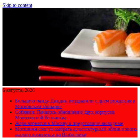
Skip to content
6 августа, 2026
Большую панду Диндин поздравили с днем рождения в
Московском зоопарке
Собянин: Началось обновление двух корпусов
Морозовской больницы
Жара вернется в Москву в предстоящие выходные
Москвичи смогут выбрать архитектурный облик нового
жилого комплекса на Шаболовке