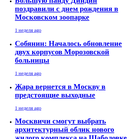
Большую панду Диндин
поздравили с днем рождения в
Московском зоопарке
1 неделя ago
Собянин: Началось обновление
двух корпусов Морозовской
больницы
1 неделя ago
Жара вернется в Москву в
предстоящие выходные
1 неделя ago
Москвичи смогут выбрать
архитектурный облик нового
жилого комплекса на Шаболовке