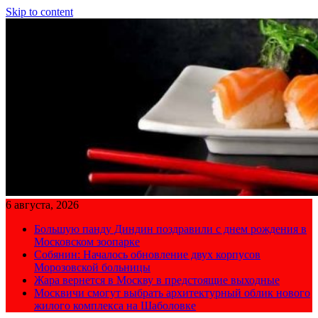
Skip to content
6 августа, 2026
Большую панду Диндин поздравили с днем рождения в
Московском зоопарке
Собянин: Началось обновление двух корпусов
Морозовской больницы
Жара вернется в Москву в предстоящие выходные
Москвичи смогут выбрать архитектурный облик нового
жилого комплекса на Шаболовке