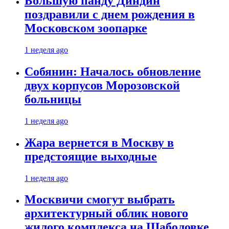
Большую панду Диндин
поздравили с днем рождения в
Московском зоопарке
1 неделя ago
Собянин: Началось обновление
двух корпусов Морозовской
больницы
1 неделя ago
Жара вернется в Москву в
предстоящие выходные
1 неделя ago
Москвичи смогут выбрать
архитектурный облик нового
жилого комплекса на Шаболовке