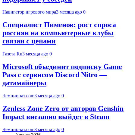
Навигатор игрового мира
3 месяца ago
0
Специалист Пименов: рост спроса
россиян на компьютерные клубы
связан с ценами
Газета.Ru
3 месяца ago
0
Microsoft объединит подписку Game
Pass с сервисом Discord Nitro —
датамайнеры
Чемпионат.com
3 месяца ago
0
Zenless Zone Zero от авторов Genshin
Impact внезапно выйдет в Steam
Чемпионат.com
3 месяца ago
0
Август 2026