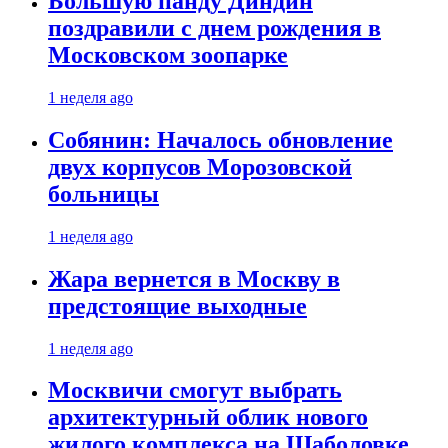
Большую панду Диндин
поздравили с днем рождения в
Московском зоопарке
1 неделя ago
Собянин: Началось обновление
двух корпусов Морозовской
больницы
1 неделя ago
Жара вернется в Москву в
предстоящие выходные
1 неделя ago
Москвичи смогут выбрать
архитектурный облик нового
жилого комплекса на Шаболовке