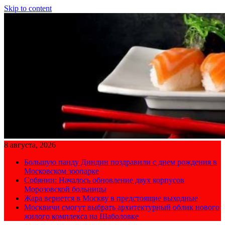
Skip to content
8 августа, 2026
Большую панду Диндин поздравили с днем рождения в
Московском зоопарке
Собянин: Началось обновление двух корпусов
Морозовской больницы
Жара вернется в Москву в предстоящие выходные
Москвичи смогут выбрать архитектурный облик нового
жилого комплекса на Шаболовке