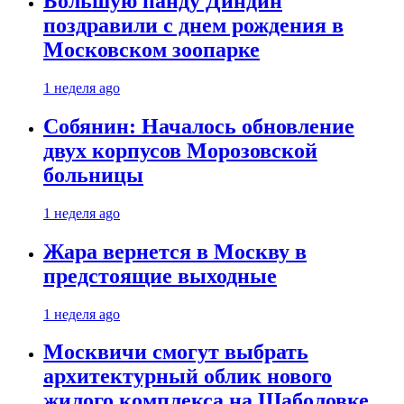
Большую панду Диндин
поздравили с днем рождения в
Московском зоопарке
1 неделя ago
Собянин: Началось обновление
двух корпусов Морозовской
больницы
1 неделя ago
Жара вернется в Москву в
предстоящие выходные
1 неделя ago
Москвичи смогут выбрать
архитектурный облик нового
жилого комплекса на Шаболовке