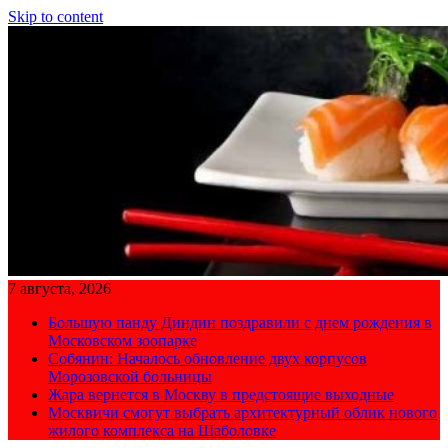
Skip to content
7 августа, 2026
Большую панду Диндин поздравили с днем рождения в
Московском зоопарке
Собянин: Началось обновление двух корпусов
Морозовской больницы
Жара вернется в Москву в предстоящие выходные
Москвичи смогут выбрать архитектурный облик нового
жилого комплекса на Шаболовке