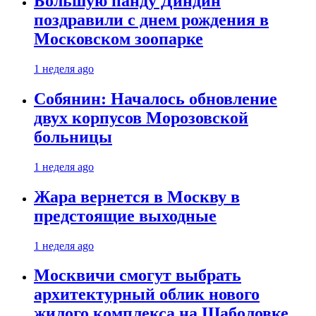
Большую панду Диндин
поздравили с днем рождения в
Московском зоопарке
1 неделя ago
Собянин: Началось обновление
двух корпусов Морозовской
больницы
1 неделя ago
Жара вернется в Москву в
предстоящие выходные
1 неделя ago
Москвичи смогут выбрать
архитектурный облик нового
жилого комплекса на Шаболовке