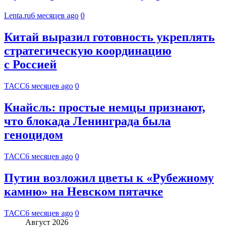
Lenta.ru
6 месяцев ago
0
Китай выразил готовность укреплять
стратегическую координацию
с Россией
ТАСС
6 месяцев ago
0
Кнайсль: простые немцы признают,
что блокада Ленинграда была
геноцидом
ТАСС
6 месяцев ago
0
Путин возложил цветы к «Рубежному
камню» на Невском пятачке
ТАСС
6 месяцев ago
0
Август 2026