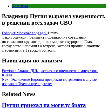
Политика
Владимир Путин выразил уверенность
в решении всех задач СВО
Говорит Москва
2 года ago
0
1 mins
Такой оценкой президент поделился на совещании
по созданию круглогодичных морских курортов. Глава
государства напомнил о встрече, которая прошла накануне
с военными в Тверской области.
Навигация по записям
Previous:
Анализ ДНК рассказал о внешности императора
Китая
Next:
Экономике Европы предрекли потрясения в случае
избрания Трампа президентом
Related News
Путин приехал на могилу брата