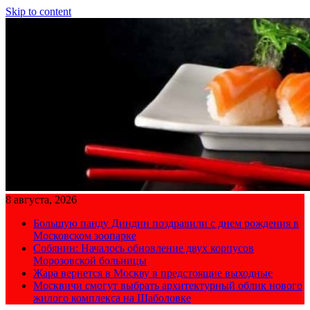
Skip to content
8 августа, 2026
Большую панду Диндин поздравили с днем рождения в
Московском зоопарке
Собянин: Началось обновление двух корпусов
Морозовской больницы
Жара вернется в Москву в предстоящие выходные
Москвичи смогут выбрать архитектурный облик нового
жилого комплекса на Шаболовке