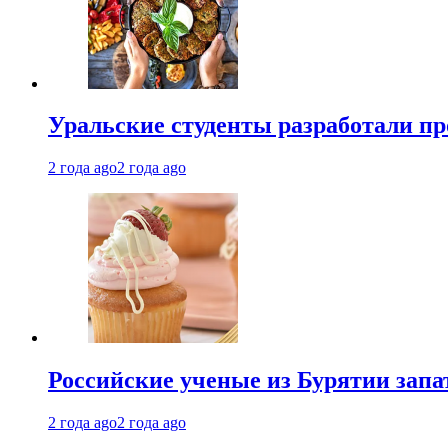
Уральские студенты разработали п
2 года ago
2 года ago
Российские ученые из Бурятии запа
2 года ago
2 года ago