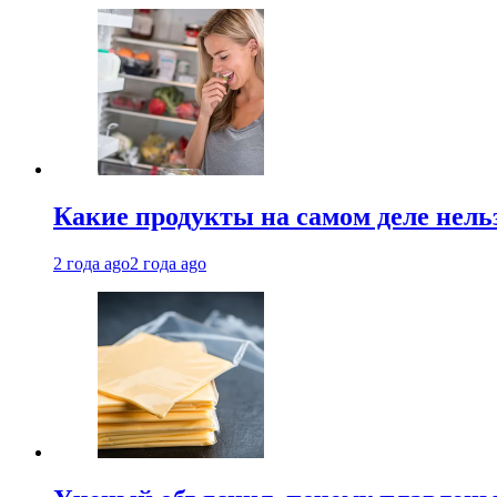
Какие продукты на самом деле нель
2 года ago
2 года ago