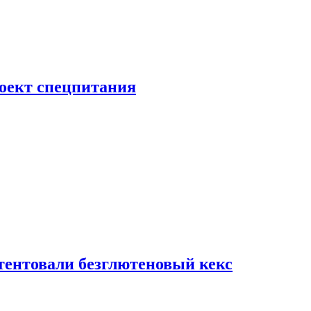
роект спецпитания
тентовали безглютеновый кекс