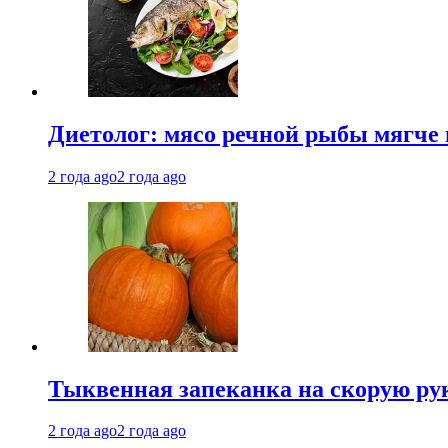
Диетолог: мясо речной рыбы мягче 
2 года ago
2 года ago
Тыквенная запеканка на скорую ру
2 года ago
2 года ago