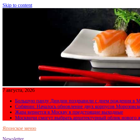
Skip to content
7 августа, 2026
Большую панду Диндин поздравили с днем рождения в М
Собянин: Началось обновление двух корпусов Морозовс
Жара вернется в Москву в предстоящие выходные
Москвичи смогут выбрать архитектурный облик нового 
Японское меню
Newsletter