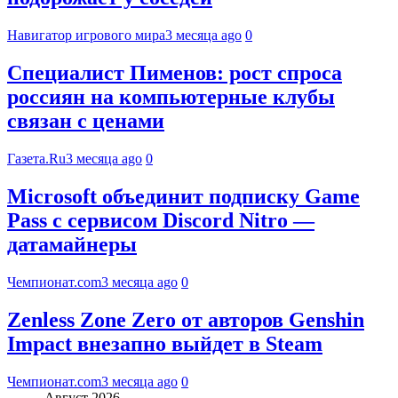
Навигатор игрового мира
3 месяца ago
0
Специалист Пименов: рост спроса
россиян на компьютерные клубы
связан с ценами
Газета.Ru
3 месяца ago
0
Microsoft объединит подписку Game
Pass с сервисом Discord Nitro —
датамайнеры
Чемпионат.com
3 месяца ago
0
Zenless Zone Zero от авторов Genshin
Impact внезапно выйдет в Steam
Чемпионат.com
3 месяца ago
0
Август 2026