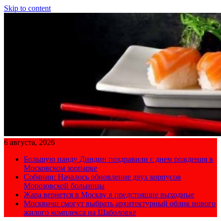
Skip to content
6 августа, 2026
Большую панду Диндин поздравили с днем рождения в
Московском зоопарке
Собянин: Началось обновление двух корпусов
Морозовской больницы
Жара вернется в Москву в предстоящие выходные
Москвичи смогут выбрать архитектурный облик нового
жилого комплекса на Шаболовке