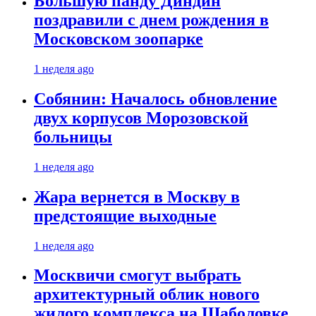
Большую панду Диндин
поздравили с днем рождения в
Московском зоопарке
1 неделя ago
Собянин: Началось обновление
двух корпусов Морозовской
больницы
1 неделя ago
Жара вернется в Москву в
предстоящие выходные
1 неделя ago
Москвичи смогут выбрать
архитектурный облик нового
жилого комплекса на Шаболовке