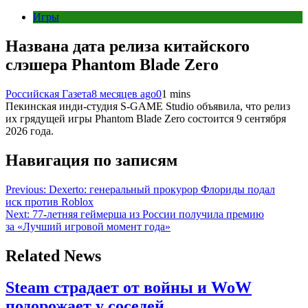
Игры
Названа дата релиза китайского
слэшера Phantom Blade Zero
Российская Газета
8 месяцев ago
0
1 mins
Пекинская инди-студия S-GAME Studio объявила, что релиз
их грядущей игры Phantom Blade Zero состоится 9 сентября
2026 года.
Навигация по записям
Previous:
Dexerto: генеральный прокурор Флориды подал
иск против Roblox
Next:
77-летняя геймерша из России получила премию
за «Лучший игровой момент года»
Related News
Steam страдает от войны и WoW
подорожает у соседей