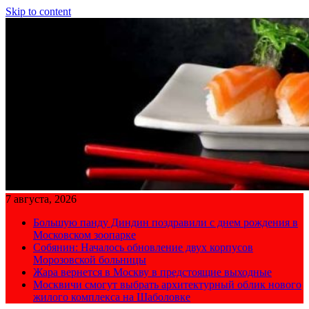
Skip to content
7 августа, 2026
Большую панду Диндин поздравили с днем рождения в
Московском зоопарке
Собянин: Началось обновление двух корпусов
Морозовской больницы
Жара вернется в Москву в предстоящие выходные
Москвичи смогут выбрать архитектурный облик нового
жилого комплекса на Шаболовке