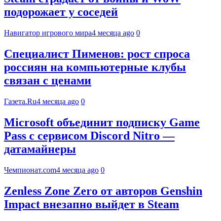
подорожает у соседей
Навигатор игрового мира
4 месяца ago
0
Специалист Пименов: рост спроса
россиян на компьютерные клубы
связан с ценами
Газета.Ru
4 месяца ago
0
Microsoft объединит подписку Game
Pass с сервисом Discord Nitro —
датамайнеры
Чемпионат.com
4 месяца ago
0
Zenless Zone Zero от авторов Genshin
Impact внезапно выйдет в Steam