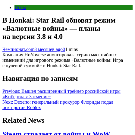
Игры
В Honkai: Star Rail обновят режим
«Валютные войны» — планы
на версии 3.8 и 4.0
Чемпионат.com
8 месяцев ago
0
1 mins
Компания HoYoverse анонсировала серию масштабных
изменений для игрового режима «Валютные войны: Игра
с нулевой суммой» в Honkai: Star Rail.
Навигация по записям
Previous:
Вышел расширенный трейлер российской игры
«Киберслав: Затмение»
Next:
Dexerto: генеральный прокурор Флориды подал
иск против Roblox
Related News
Steam страдает от войны и WoW