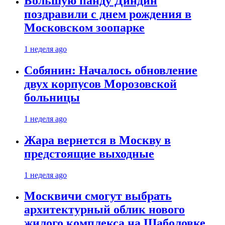
Большую панду Диндин
поздравили с днем рождения в
Московском зоопарке
1 неделя ago
Собянин: Началось обновление
двух корпусов Морозовской
больницы
1 неделя ago
Жара вернется в Москву в
предстоящие выходные
1 неделя ago
Москвичи смогут выбрать
архитектурный облик нового
жилого комплекса на Шаболовке