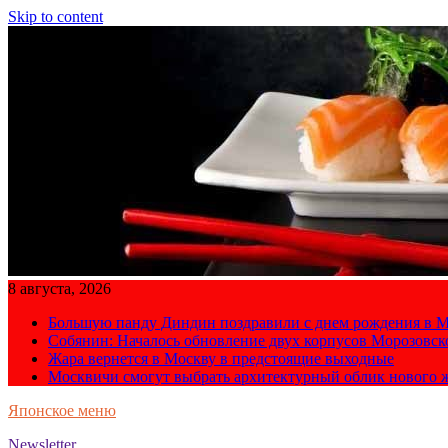
Skip to content
8 августа, 2026
Большую панду Диндин поздравили с днем рождения в М
Собянин: Началось обновление двух корпусов Морозовс
Жара вернется в Москву в предстоящие выходные
Москвичи смогут выбрать архитектурный облик нового 
Японское меню
Newsletter