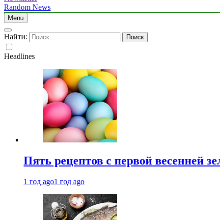
Random News
Menu
Найти:
Headlines
Пять рецептов с первой весенней зе
1 год ago
1 год ago