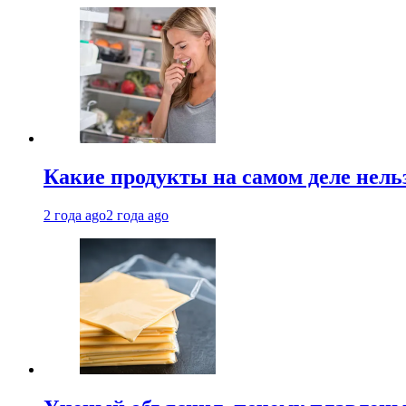
Какие продукты на самом деле нель
2 года ago
2 года ago