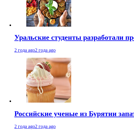
Уральские студенты разработали п
2 года ago
2 года ago
Российские ученые из Бурятии запа
2 года ago
2 года ago