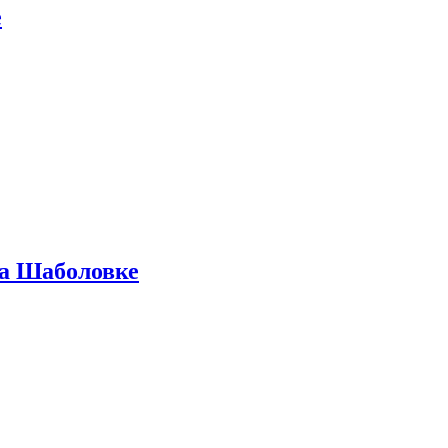
е
на Шаболовке