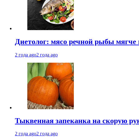
Диетолог: мясо речной рыбы мягче 
2 года ago
2 года ago
Тыквенная запеканка на скорую ру
2 года ago
2 года ago