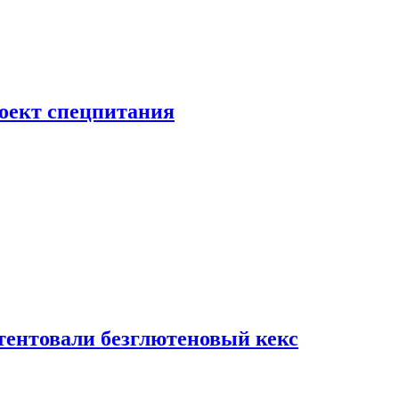
роект спецпитания
тентовали безглютеновый кекс