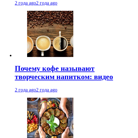
2 года ago
2 года ago
Почему кофе называют
творческим напитком: видео
2 года ago
2 года ago