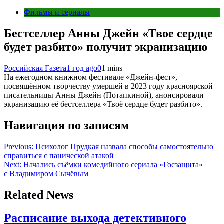
Фильмы и сериалы
Бестселлер Анны Джейн «Твое сердце
будет разбито» получит экранизацию
Российская Газета
1 год ago
0
1 mins
На ежегодном книжном фестивале «Джейн-фест»,
посвящённом творчеству умершей в 2023 году красноярской
писательницы Анны Джейн (Потапкиной), анонсировали
экранизацию её бестселлера «Твоё сердце будет разбито».
Навигация по записям
Previous:
Психолог Прудкая назвала способы самостоятельно
справиться с панической атакой
Next:
Начались съёмки комедийного сериала «Госзащита»
с Владимиром Сычёвым
Related News
Расписание выхода детективного