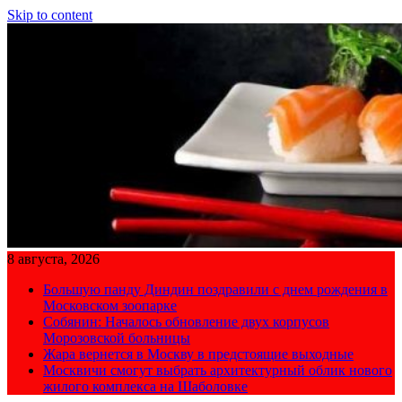
Skip to content
8 августа, 2026
Большую панду Диндин поздравили с днем рождения в
Московском зоопарке
Собянин: Началось обновление двух корпусов
Морозовской больницы
Жара вернется в Москву в предстоящие выходные
Москвичи смогут выбрать архитектурный облик нового
жилого комплекса на Шаболовке