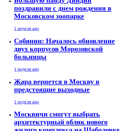
Большую панду Диндин
поздравили с днем рождения в
Московском зоопарке
1 неделя ago
Собянин: Началось обновление
двух корпусов Морозовской
больницы
1 неделя ago
Жара вернется в Москву в
предстоящие выходные
1 неделя ago
Москвичи смогут выбрать
архитектурный облик нового
жилого комплекса на Шаболовке