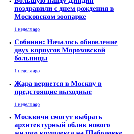
Большую панду Диндин
поздравили с днем рождения в
Московском зоопарке
1 неделя ago
Собянин: Началось обновление
двух корпусов Морозовской
больницы
1 неделя ago
Жара вернется в Москву в
предстоящие выходные
1 неделя ago
Москвичи смогут выбрать
архитектурный облик нового
жилого комплекса на Шаболовке