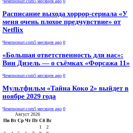
Чемпионат.com
5 месяцев ago
0
Расписание выхода хоррор-сериала «У
меня очень плохое предчувствие» от
Netflix
Чемпионат.com
5 месяцев ago
0
«Большая ответственность для нас»:
Вин Дизель — о съёмках «Форсажа 11»
Чемпионат.com
5 месяцев ago
0
Мультфильм «Тайна Коко 2» выйдет в
ноябре 2029 года
Чемпионат.com
5 месяцев ago
0
Август 2026
Пн
Вт
Ср
Чт
Пт
Сб
Вс
1
2