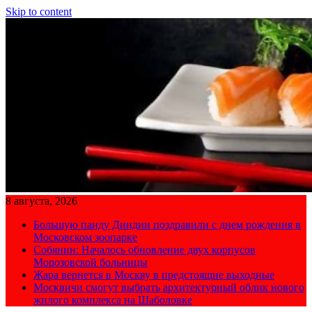
Skip to content
8 августа, 2026
Большую панду Диндин поздравили с днем рождения в
Московском зоопарке
Собянин: Началось обновление двух корпусов
Морозовской больницы
Жара вернется в Москву в предстоящие выходные
Москвичи смогут выбрать архитектурный облик нового
жилого комплекса на Шаболовке