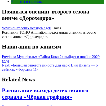
Фильмы и сериалы
Появился опенинг второго сезона
аниме «Дорохедоро»
Чемпионат.com
5 месяцев ago
0
1 mins
Компания TOHO Animation представила опенинг второго
сезона аниме «Дорохедоро».
Навигация по записям
Previous:
Мультфильм «Тайна Коко 2» выйдет в ноябре 2029
года
Next:
«Большая ответственность для нас»: Вин Дизель — о
съёмках «Форсажа 11»
Related News
Расписание выхода детективного
сериала «Чёрная графиня»