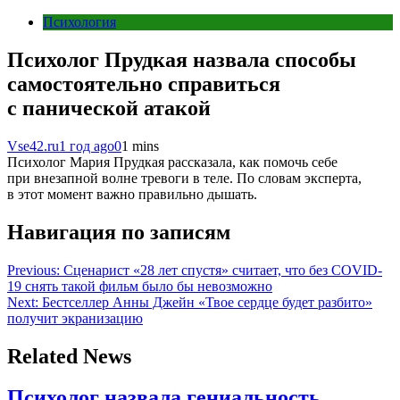
Психология
Психолог Прудкая назвала способы
самостоятельно справиться
с панической атакой
Vse42.ru
1 год ago
0
1 mins
Психолог Мария Прудкая рассказала, как помочь себе
при внезапной волне тревоги в теле. По словам эксперта,
в этот момент важно правильно дышать.
Навигация по записям
Previous:
Сценарист «28 лет спустя» считает, что без COVID-
19 снять такой фильм было бы невозможно
Next:
Бестселлер Анны Джейн «Твое сердце будет разбито»
получит экранизацию
Related News
Психолог назвала гениальность