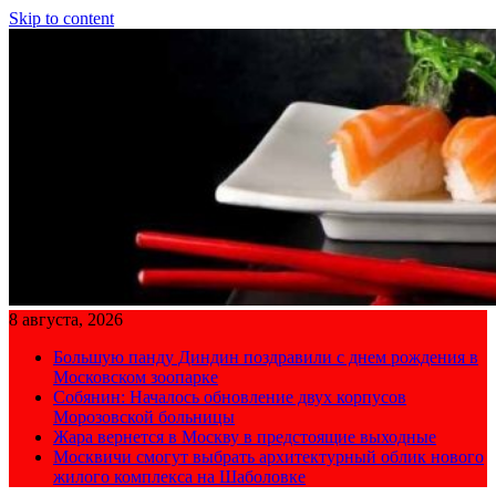
Skip to content
8 августа, 2026
Большую панду Диндин поздравили с днем рождения в
Московском зоопарке
Собянин: Началось обновление двух корпусов
Морозовской больницы
Жара вернется в Москву в предстоящие выходные
Москвичи смогут выбрать архитектурный облик нового
жилого комплекса на Шаболовке