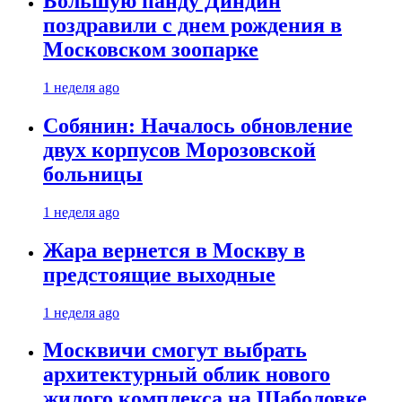
Большую панду Диндин
поздравили с днем рождения в
Московском зоопарке
1 неделя ago
Собянин: Началось обновление
двух корпусов Морозовской
больницы
1 неделя ago
Жара вернется в Москву в
предстоящие выходные
1 неделя ago
Москвичи смогут выбрать
архитектурный облик нового
жилого комплекса на Шаболовке