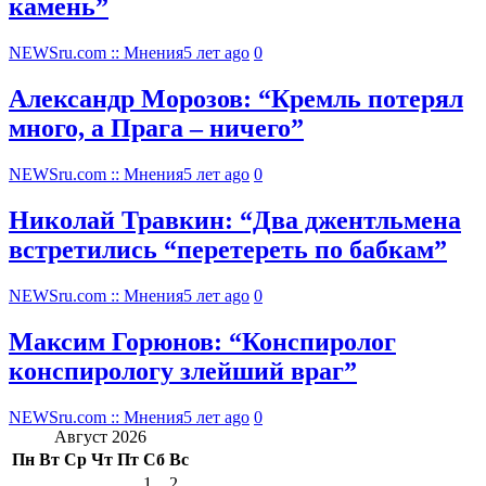
камень”
NEWSru.com :: Мнения
5 лет ago
0
Александр Морозов: “Кремль потерял
много, а Прага – ничего”
NEWSru.com :: Мнения
5 лет ago
0
Николай Травкин: “Два джентльмена
встретились “перетереть по бабкам”
NEWSru.com :: Мнения
5 лет ago
0
Максим Горюнов: “Конспиролог
конспирологу злейший враг”
NEWSru.com :: Мнения
5 лет ago
0
Август 2026
Пн
Вт
Ср
Чт
Пт
Сб
Вс
1
2