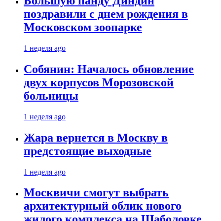
Большую панду Диндин
поздравили с днем рождения в
Московском зоопарке
1 неделя ago
Собянин: Началось обновление
двух корпусов Морозовской
больницы
1 неделя ago
Жара вернется в Москву в
предстоящие выходные
1 неделя ago
Москвичи смогут выбрать
архитектурный облик нового
жилого комплекса на Шаболовке