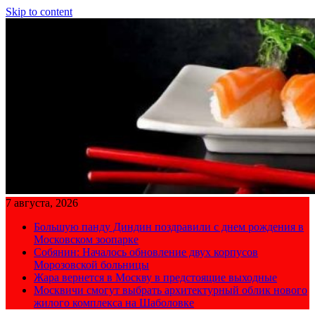
Skip to content
7 августа, 2026
Большую панду Диндин поздравили с днем рождения в
Московском зоопарке
Собянин: Началось обновление двух корпусов
Морозовской больницы
Жара вернется в Москву в предстоящие выходные
Москвичи смогут выбрать архитектурный облик нового
жилого комплекса на Шаболовке