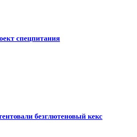
роект спецпитания
тентовали безглютеновый кекс