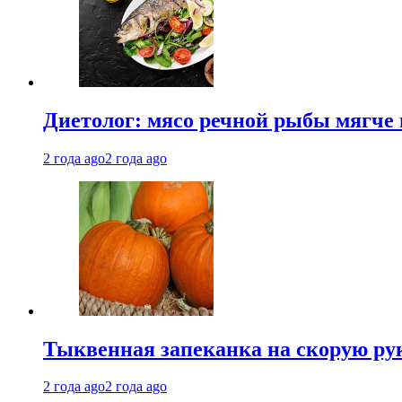
Диетолог: мясо речной рыбы мягче 
2 года ago
2 года ago
Тыквенная запеканка на скорую ру
2 года ago
2 года ago