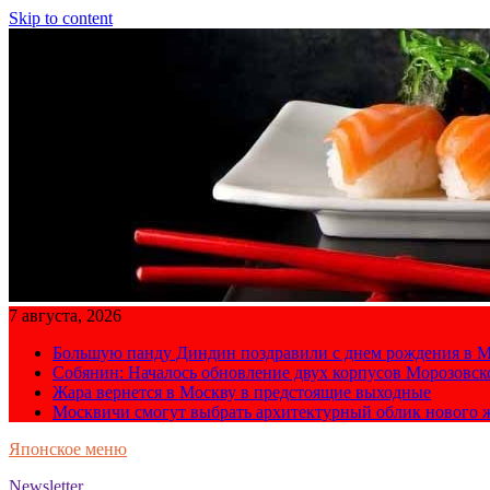
Skip to content
7 августа, 2026
Большую панду Диндин поздравили с днем рождения в М
Собянин: Началось обновление двух корпусов Морозовс
Жара вернется в Москву в предстоящие выходные
Москвичи смогут выбрать архитектурный облик нового 
Японское меню
Newsletter