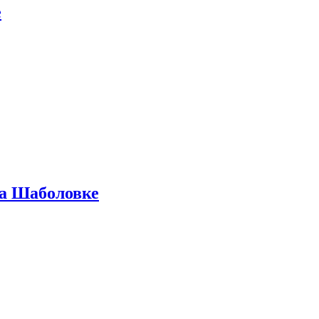
е
на Шаболовке