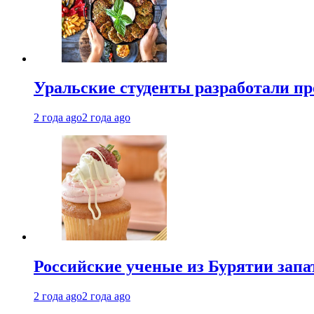
Уральские студенты разработали п
2 года ago
2 года ago
Российские ученые из Бурятии запа
2 года ago
2 года ago