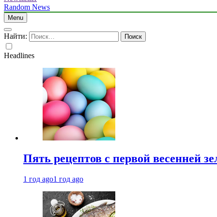
Random News
Menu
Найти:
Headlines
Пять рецептов с первой весенней зе
1 год ago
1 год ago