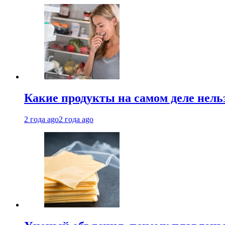
Какие продукты на самом деле нель
2 года ago
2 года ago