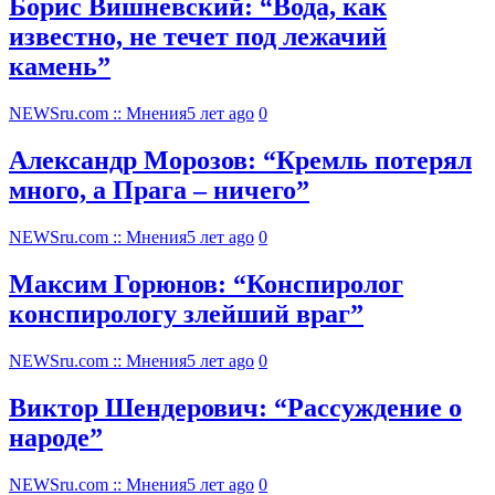
Борис Вишневский: “Вода, как
известно, не течет под лежачий
камень”
NEWSru.com :: Мнения
5 лет ago
0
Александр Морозов: “Кремль потерял
много, а Прага – ничего”
NEWSru.com :: Мнения
5 лет ago
0
Максим Горюнов: “Конспиролог
конспирологу злейший враг”
NEWSru.com :: Мнения
5 лет ago
0
Виктор Шендерович: “Рассуждение о
народе”
NEWSru.com :: Мнения
5 лет ago
0