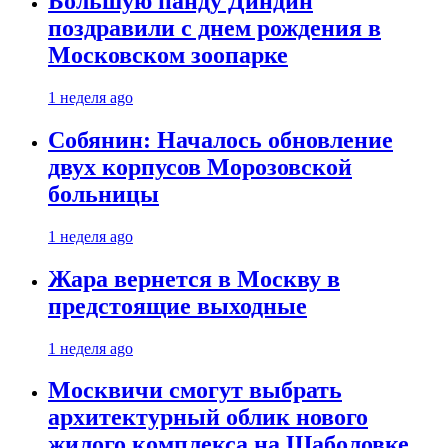
Большую панду Диндин
поздравили с днем рождения в
Московском зоопарке
1 неделя ago
Собянин: Началось обновление
двух корпусов Морозовской
больницы
1 неделя ago
Жара вернется в Москву в
предстоящие выходные
1 неделя ago
Москвичи смогут выбрать
архитектурный облик нового
жилого комплекса на Шаболовке