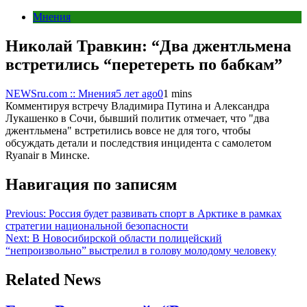
Мнения
Николай Травкин: “Два джентльмена
встретились “перетереть по бабкам”
NEWSru.com :: Мнения
5 лет ago
0
1 mins
Комментируя встречу Владимира Путина и Александра
Лукашенко в Сочи, бывший политик отмечает, что "два
джентльмена" встретились вовсе не для того, чтобы
обсуждать детали и последствия инцидента с самолетом
Ryanair в Минске.
Навигация по записям
Previous:
Россия будет развивать спорт в Арктике в рамках
стратегии национальной безопасности
Next:
В Новосибирской области полицейский
“непроизвольно” выстрелил в голову молодому человеку
Related News