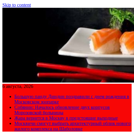
Skip to content
6 августа, 2026
Большую панду Диндин поздравили с днем рождения в
Московском зоопарке
Собянин: Началось обновление двух корпусов
Морозовской больницы
Жара вернется в Москву в предстоящие выходные
Москвичи смогут выбрать архитектурный облик нового
жилого комплекса на Шаболовке