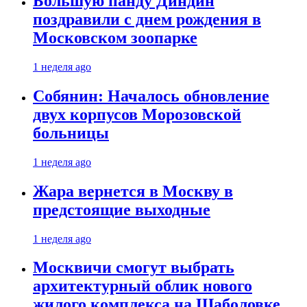
Большую панду Диндин
поздравили с днем рождения в
Московском зоопарке
1 неделя ago
Собянин: Началось обновление
двух корпусов Морозовской
больницы
1 неделя ago
Жара вернется в Москву в
предстоящие выходные
1 неделя ago
Москвичи смогут выбрать
архитектурный облик нового
жилого комплекса на Шаболовке