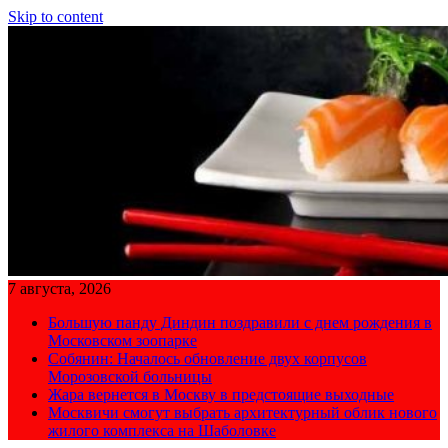
Skip to content
7 августа, 2026
Большую панду Диндин поздравили с днем рождения в
Московском зоопарке
Собянин: Началось обновление двух корпусов
Морозовской больницы
Жара вернется в Москву в предстоящие выходные
Москвичи смогут выбрать архитектурный облик нового
жилого комплекса на Шаболовке