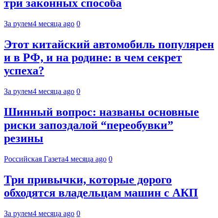
три законных способа
За рулем
4 месяца ago
0
Этот китайский автомобиль популярен
и в РФ, и на родине: в чем секрет
успеха?
За рулем
4 месяца ago
0
Шинный вопрос: названы основные
риски запоздалой “переобувки”
резины
Российская Газета
4 месяца ago
0
Три привычки, которые дорого
обходятся владельцам машин с АКП
За рулем
4 месяца ago
0