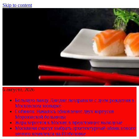
Skip to content
6 августа, 2026
Большую панду Диндин поздравили с днем рождения в
Московском зоопарке
Собянин: Началось обновление двух корпусов
Морозовской больницы
Жара вернется в Москву в предстоящие выходные
Москвичи смогут выбрать архитектурный облик нового
жилого комплекса на Шаболовке