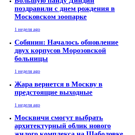
Большую панду Диндин
поздравили с днем рождения в
Московском зоопарке
1 неделя ago
Собянин: Началось обновление
двух корпусов Морозовской
больницы
1 неделя ago
Жара вернется в Москву в
предстоящие выходные
1 неделя ago
Москвичи смогут выбрать
архитектурный облик нового
жилого комплекса на Шаболовке