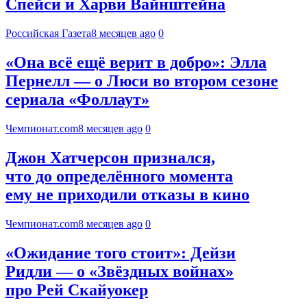
Спейси и Харви Вайнштейна
Российская Газета
8 месяцев ago
0
«Она всё ещё верит в добро»: Элла
Пернелл — о Люси во втором сезоне
сериала «Фоллаут»
Чемпионат.com
8 месяцев ago
0
Джон Хатчерсон признался,
что до определённого момента
ему не приходили отказы в кино
Чемпионат.com
8 месяцев ago
0
«Ожидание того стоит»: Дейзи
Ридли — о «Звёздных войнах»
про Рей Скайуокер