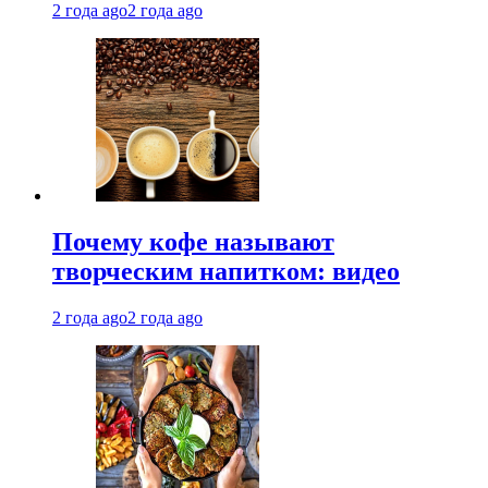
2 года ago
2 года ago
Почему кофе называют
творческим напитком: видео
2 года ago
2 года ago