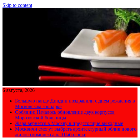
Skip to content
6 августа, 2026
Большую панду Диндин поздравили с днем рождения в
Московском зоопарке
Собянин: Началось обновление двух корпусов
Морозовской больницы
Жара вернется в Москву в предстоящие выходные
Москвичи смогут выбрать архитектурный облик нового
жилого комплекса на Шаболовке