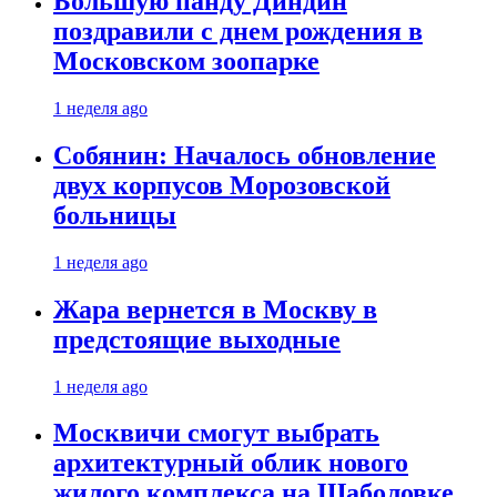
Большую панду Диндин
поздравили с днем рождения в
Московском зоопарке
1 неделя ago
Собянин: Началось обновление
двух корпусов Морозовской
больницы
1 неделя ago
Жара вернется в Москву в
предстоящие выходные
1 неделя ago
Москвичи смогут выбрать
архитектурный облик нового
жилого комплекса на Шаболовке