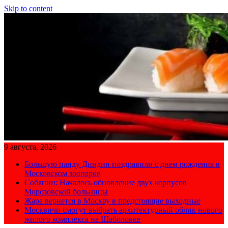
Skip to content
9 августа, 2026
Большую панду Диндин поздравили с днем рождения в
Московском зоопарке
Собянин: Началось обновление двух корпусов
Морозовской больницы
Жара вернется в Москву в предстоящие выходные
Москвичи смогут выбрать архитектурный облик нового
жилого комплекса на Шаболовке