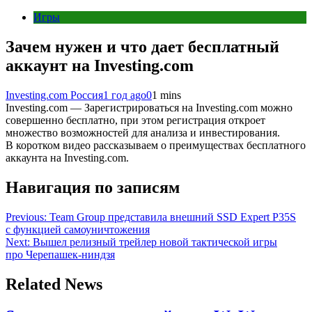
Игры
Зачем нужен и что дает бесплатный
аккаунт на Investing.com
Investing.com Россия
1 год ago
0
1 mins
Investing.com — Зарегистрироваться на Investing.com можно
совершенно бесплатно, при этом регистрация откроет
множество возможностей для анализа и инвестирования.
В коротком видео рассказываем о преимуществах бесплатного
аккаунта на Investing.com.
Навигация по записям
Previous:
Team Group представила внешний SSD Expert P35S
с функцией самоуничтожения
Next:
Вышел релизный трейлер новой тактической игры
про Черепашек-ниндзя
Related News