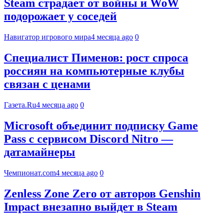
Steam страдает от войны и WoW
подорожает у соседей
Навигатор игрового мира
4 месяца ago
0
Специалист Пименов: рост спроса
россиян на компьютерные клубы
связан с ценами
Газета.Ru
4 месяца ago
0
Microsoft объединит подписку Game
Pass с сервисом Discord Nitro —
датамайнеры
Чемпионат.com
4 месяца ago
0
Zenless Zone Zero от авторов Genshin
Impact внезапно выйдет в Steam