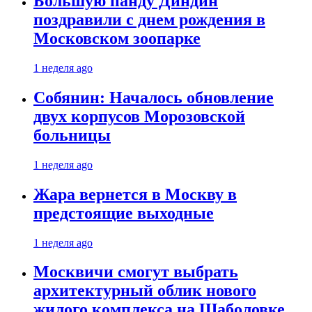
Большую панду Диндин
поздравили с днем рождения в
Московском зоопарке
1 неделя ago
Собянин: Началось обновление
двух корпусов Морозовской
больницы
1 неделя ago
Жара вернется в Москву в
предстоящие выходные
1 неделя ago
Москвичи смогут выбрать
архитектурный облик нового
жилого комплекса на Шаболовке