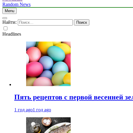
Random News
Menu
Найти:
Headlines
Пять рецептов с первой весенней зе
1 год ago
1 год ago