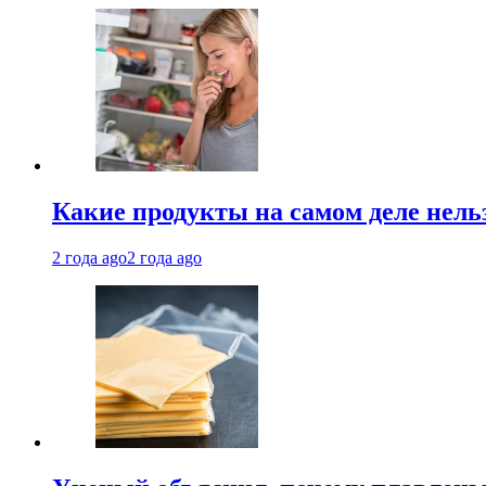
Какие продукты на самом деле нель
2 года ago
2 года ago