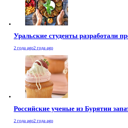
Уральские студенты разработали п
2 года ago
2 года ago
Российские ученые из Бурятии запа
2 года ago
2 года ago