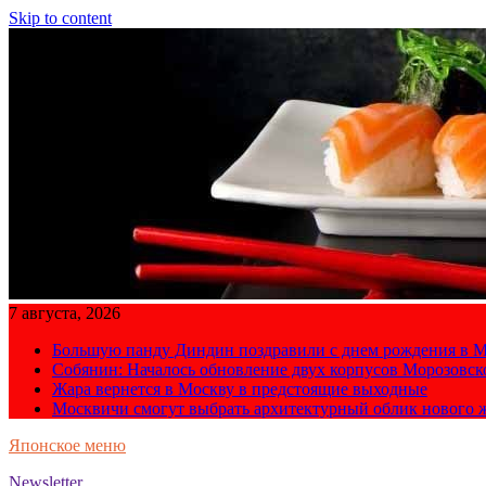
Skip to content
7 августа, 2026
Большую панду Диндин поздравили с днем рождения в М
Собянин: Началось обновление двух корпусов Морозовс
Жара вернется в Москву в предстоящие выходные
Москвичи смогут выбрать архитектурный облик нового 
Японское меню
Newsletter