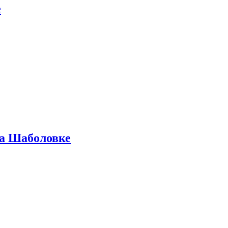
е
на Шаболовке