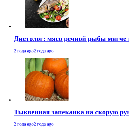
Диетолог: мясо речной рыбы мягче 
2 года ago
2 года ago
Тыквенная запеканка на скорую ру
2 года ago
2 года ago