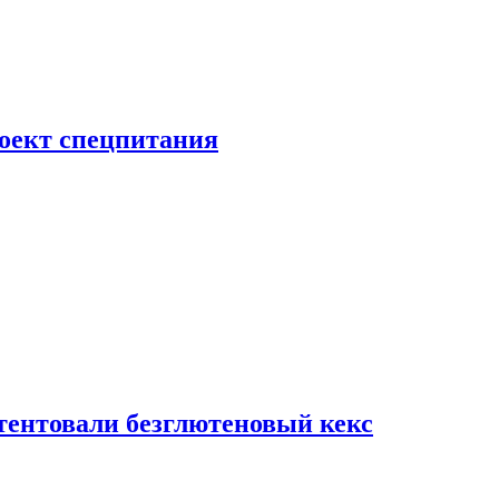
роект спецпитания
тентовали безглютеновый кекс