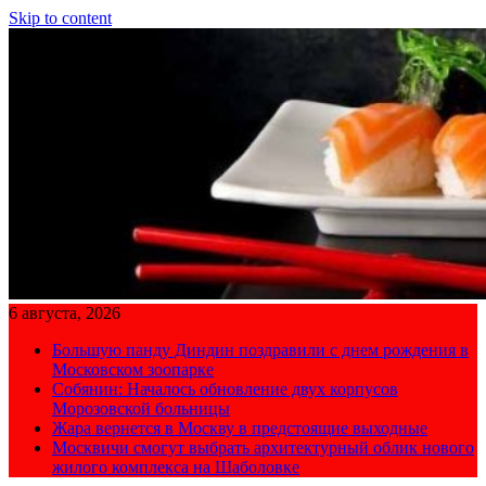
Skip to content
6 августа, 2026
Большую панду Диндин поздравили с днем рождения в
Московском зоопарке
Собянин: Началось обновление двух корпусов
Морозовской больницы
Жара вернется в Москву в предстоящие выходные
Москвичи смогут выбрать архитектурный облик нового
жилого комплекса на Шаболовке