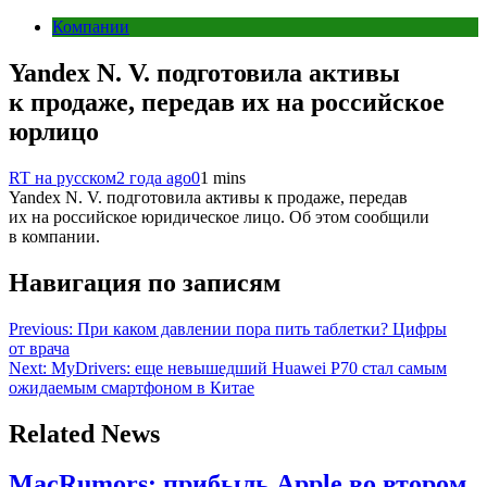
Компании
Yandex N. V. подготовила активы
к продаже, передав их на российское
юрлицо
RT на русском
2 года ago
0
1 mins
Yandex N. V. подготовила активы к продаже, передав
их на российское юридическое лицо. Об этом сообщили
в компании.
Навигация по записям
Previous:
При каком давлении пора пить таблетки? Цифры
от врача
Next:
MyDrivers: еще невышедший Huawei P70 стал самым
ожидаемым смартфоном в Китае
Related News
MacRumors: прибыль Apple во втором