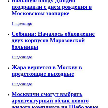
Большую панду Диндин
поздравили с днем рождения в
Московском зоопарке
1 неделя ago
Собянин: Началось обновление
двух корпусов Морозовской
больницы
1 неделя ago
Жара вернется в Москву в
предстоящие выходные
1 неделя ago
Москвичи смогут выбрать
архитектурный облик нового
жилого комплекса на Шаболовке