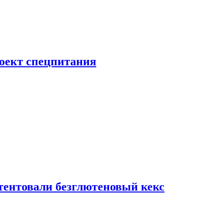
роект спецпитания
тентовали безглютеновый кекс