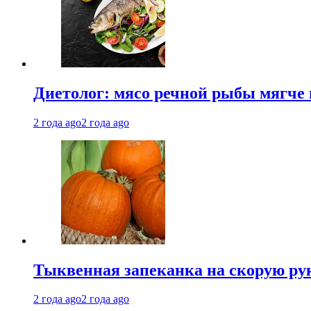
Диетолог: мясо речной рыбы мягче 
2 года ago
2 года ago
Тыквенная запеканка на скорую ру
2 года ago
2 года ago