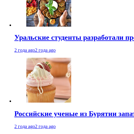
Уральские студенты разработали п
2 года ago
2 года ago
Российские ученые из Бурятии запа
2 года ago
2 года ago