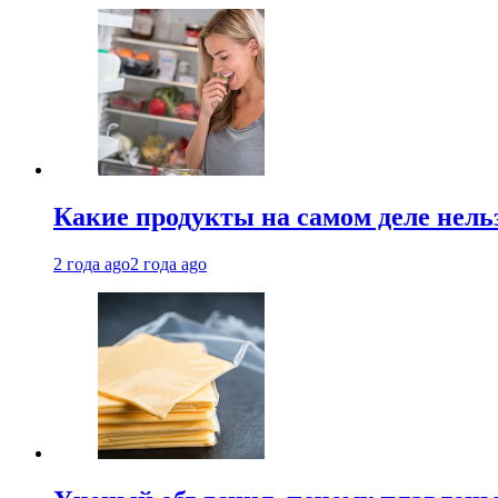
Какие продукты на самом деле нель
2 года ago
2 года ago