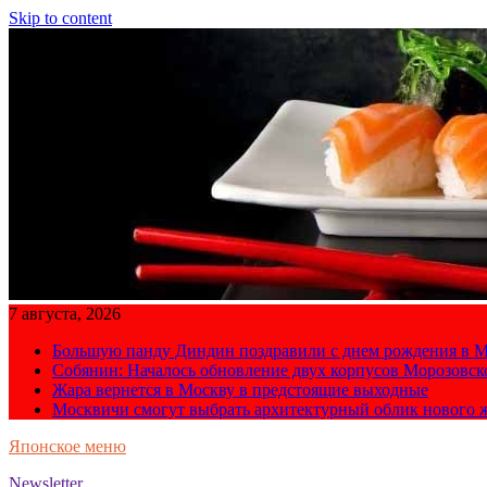
Skip to content
7 августа, 2026
Большую панду Диндин поздравили с днем рождения в М
Собянин: Началось обновление двух корпусов Морозовс
Жара вернется в Москву в предстоящие выходные
Москвичи смогут выбрать архитектурный облик нового 
Японское меню
Newsletter