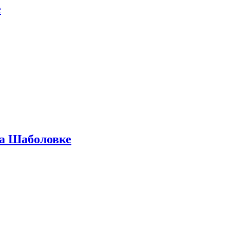
е
на Шаболовке