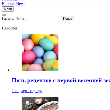
Random News
Menu
Найти:
Headlines
Пять рецептов с первой весенней зе
1 год ago
1 год ago