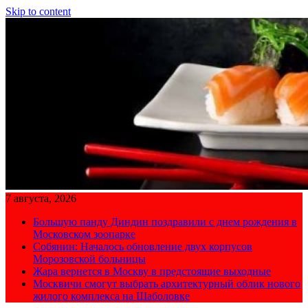
Skip to content
7 августа, 2026
Большую панду Диндин поздравили с днем рождения в
Московском зоопарке
Собянин: Началось обновление двух корпусов
Морозовской больницы
Жара вернется в Москву в предстоящие выходные
Москвичи смогут выбрать архитектурный облик нового
жилого комплекса на Шаболовке