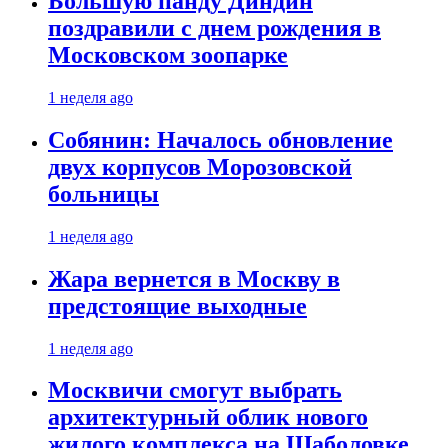
Большую панду Диндин
поздравили с днем рождения в
Московском зоопарке
1 неделя ago
Собянин: Началось обновление
двух корпусов Морозовской
больницы
1 неделя ago
Жара вернется в Москву в
предстоящие выходные
1 неделя ago
Москвичи смогут выбрать
архитектурный облик нового
жилого комплекса на Шаболовке