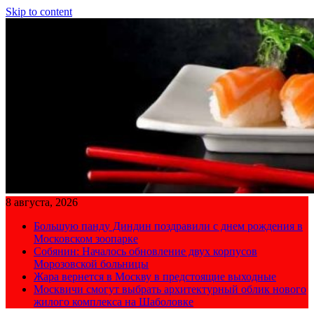
Skip to content
8 августа, 2026
Большую панду Диндин поздравили с днем рождения в
Московском зоопарке
Собянин: Началось обновление двух корпусов
Морозовской больницы
Жара вернется в Москву в предстоящие выходные
Москвичи смогут выбрать архитектурный облик нового
жилого комплекса на Шаболовке