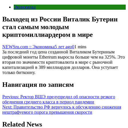
Экономика
Выходец из России Виталик Бутерин
стал самым молодым
криптомиллиардером в мире
NEWSru.com :: Экономика
5 лет ago
0
1 mins
За последний год цена созданной Виталиком Бутериным
цифровой монеты Ethereum выросла больше чем на 325%. Это
вторая по значимости криптовалюта в мире с рыночной
капитализацией в 389 миллиардов долларов. Она уступает
только биткоину.
Навигация по записям
Previous:
Ректор ВШЭ предупредил об опасности резкого
обеднения среднего класса в период пандемии
Next:
Правительство РФ вернулось к обсуждению снижения
нештрафуемого порога превышения скорости
Related News