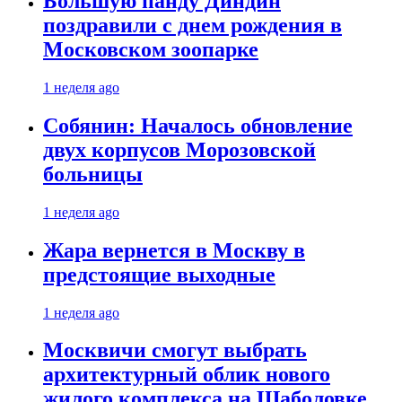
Большую панду Диндин
поздравили с днем рождения в
Московском зоопарке
1 неделя ago
Собянин: Началось обновление
двух корпусов Морозовской
больницы
1 неделя ago
Жара вернется в Москву в
предстоящие выходные
1 неделя ago
Москвичи смогут выбрать
архитектурный облик нового
жилого комплекса на Шаболовке