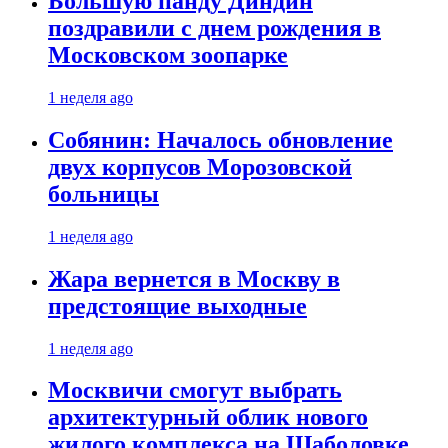
Большую панду Диндин
поздравили с днем рождения в
Московском зоопарке
1 неделя ago
Собянин: Началось обновление
двух корпусов Морозовской
больницы
1 неделя ago
Жара вернется в Москву в
предстоящие выходные
1 неделя ago
Москвичи смогут выбрать
архитектурный облик нового
жилого комплекса на Шаболовке