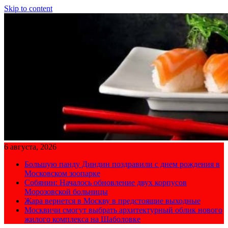
Skip to content
6 августа, 2026
Большую панду Диндин поздравили с днем рождения в
Московском зоопарке
Собянин: Началось обновление двух корпусов
Морозовской больницы
Жара вернется в Москву в предстоящие выходные
Москвичи смогут выбрать архитектурный облик нового
жилого комплекса на Шаболовке