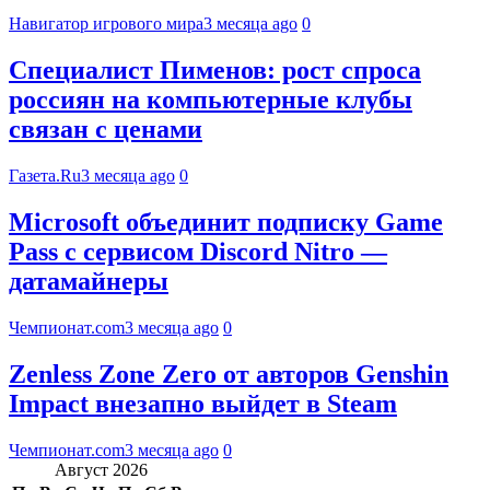
Навигатор игрового мира
3 месяца ago
0
Специалист Пименов: рост спроса
россиян на компьютерные клубы
связан с ценами
Газета.Ru
3 месяца ago
0
Microsoft объединит подписку Game
Pass с сервисом Discord Nitro —
датамайнеры
Чемпионат.com
3 месяца ago
0
Zenless Zone Zero от авторов Genshin
Impact внезапно выйдет в Steam
Чемпионат.com
3 месяца ago
0
Август 2026