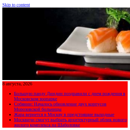
Skip to content
8 августа, 2026
Большую панду Диндин поздравили с днем рождения в
Московском зоопарке
Собянин: Началось обновление двух корпусов
Морозовской больницы
Жара вернется в Москву в предстоящие выходные
Москвичи смогут выбрать архитектурный облик нового
жилого комплекса на Шаболовке