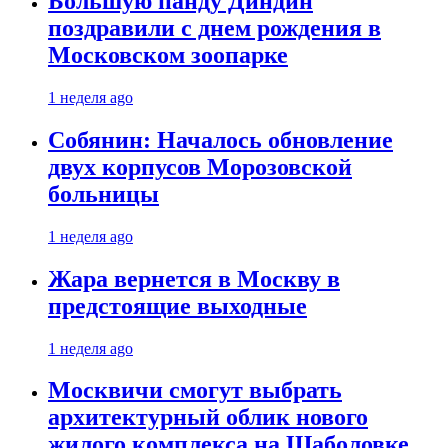
Большую панду Диндин
поздравили с днем рождения в
Московском зоопарке
1 неделя ago
Собянин: Началось обновление
двух корпусов Морозовской
больницы
1 неделя ago
Жара вернется в Москву в
предстоящие выходные
1 неделя ago
Москвичи смогут выбрать
архитектурный облик нового
жилого комплекса на Шаболовке