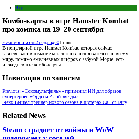
Игры
Комбо-карты в игре Hamster Kombat
про хомяка на 19–20 сентября
Чемпионат.com
2 года ago
0
1 mins
В популярной игре Hamster Kombat, которая сейчас
завоёвывает внимание миллионов пользователей по всему
миру, помимо ежедневных шифров с азбукой Морзе, есть
и ежедневные комбо-карты.
Навигация по записям
Previous:
«Союзмультфильм» применил ИИ для образов
супергероев «Ордена Алой звезды»
Next:
Вышел трейлер нового сезона в шутерах Call of Duty
Related News
Steam страдает от войны и WoW
подорожает у соседей