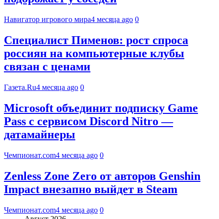
Навигатор игрового мира
4 месяца ago
0
Специалист Пименов: рост спроса
россиян на компьютерные клубы
связан с ценами
Газета.Ru
4 месяца ago
0
Microsoft объединит подписку Game
Pass с сервисом Discord Nitro —
датамайнеры
Чемпионат.com
4 месяца ago
0
Zenless Zone Zero от авторов Genshin
Impact внезапно выйдет в Steam
Чемпионат.com
4 месяца ago
0
Август 2026