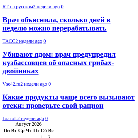
RT на русском
2 недели ago
0
Врач объяснила, сколько дней в
неделю можно перерабатывать
ТАСС
2 недели ago
0
Убивают ядом: врач предупредил
кузбассовцев об опасных грибах-
двойниках
Vse42.ru
2 недели ago
0
Какие продукты чаще всего вызывают
отеки: проверьте свой рацион
ГлагоL
2 недели ago
0
Август 2026
Пн
Вт
Ср
Чт
Пт
Сб
Вс
1
2