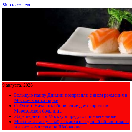
Skip to content
9 августа, 2026
Большую панду Диндин поздравили с днем рождения в
Московском зоопарке
Собянин: Началось обновление двух корпусов
Морозовской больницы
Жара вернется в Москву в предстоящие выходные
Москвичи смогут выбрать архитектурный облик нового
жилого комплекса на Шаболовке