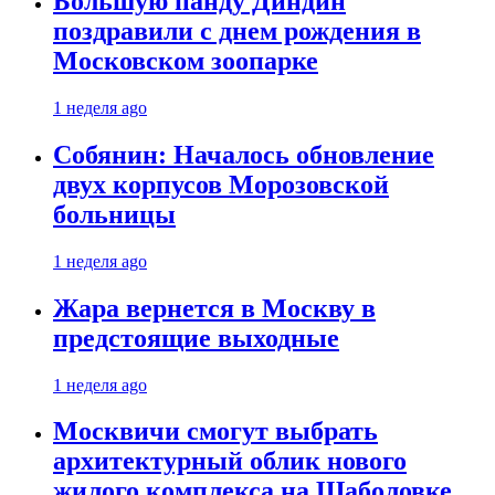
Большую панду Диндин
поздравили с днем рождения в
Московском зоопарке
1 неделя ago
Собянин: Началось обновление
двух корпусов Морозовской
больницы
1 неделя ago
Жара вернется в Москву в
предстоящие выходные
1 неделя ago
Москвичи смогут выбрать
архитектурный облик нового
жилого комплекса на Шаболовке