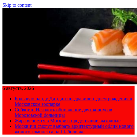
Skip to content
6 августа, 2026
Большую панду Диндин поздравили с днем рождения в
Московском зоопарке
Собянин: Началось обновление двух корпусов
Морозовской больницы
Жара вернется в Москву в предстоящие выходные
Москвичи смогут выбрать архитектурный облик нового
жилого комплекса на Шаболовке