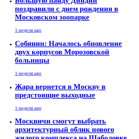
Большую панду Диндин
поздравили с днем рождения в
Московском зоопарке
1 неделя ago
Собянин: Началось обновление
двух корпусов Морозовской
больницы
1 неделя ago
Жара вернется в Москву в
предстоящие выходные
1 неделя ago
Москвичи смогут выбрать
архитектурный облик нового
жилого комплекса на Шаболовке