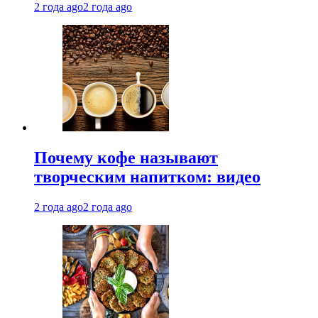
2 года ago
2 года ago
Почему кофе называют
творческим напитком: видео
2 года ago
2 года ago