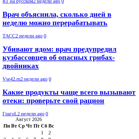
RT на русском
2 недели ago
0
Врач объяснила, сколько дней в
неделю можно перерабатывать
ТАСС
2 недели ago
0
Убивают ядом: врач предупредил
кузбассовцев об опасных грибах-
двойниках
Vse42.ru
2 недели ago
0
Какие продукты чаще всего вызывают
отеки: проверьте свой рацион
ГлагоL
2 недели ago
0
Август 2026
Пн
Вт
Ср
Чт
Пт
Сб
Вс
1
2