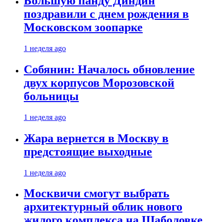
Большую панду Диндин
поздравили с днем рождения в
Московском зоопарке
1 неделя ago
Собянин: Началось обновление
двух корпусов Морозовской
больницы
1 неделя ago
Жара вернется в Москву в
предстоящие выходные
1 неделя ago
Москвичи смогут выбрать
архитектурный облик нового
жилого комплекса на Шаболовке