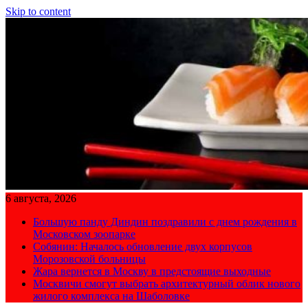
Skip to content
6 августа, 2026
Большую панду Диндин поздравили с днем рождения в
Московском зоопарке
Собянин: Началось обновление двух корпусов
Морозовской больницы
Жара вернется в Москву в предстоящие выходные
Москвичи смогут выбрать архитектурный облик нового
жилого комплекса на Шаболовке